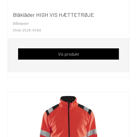
Bläkläder HIGH VIS HÆTTETRØJE
Blåklæder
3546-2528-5599
Vis produkt