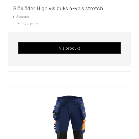
Bläkläder High vis buks 4-vejs stretch
Blåklæder
1193-1642-8953
Vis produkt