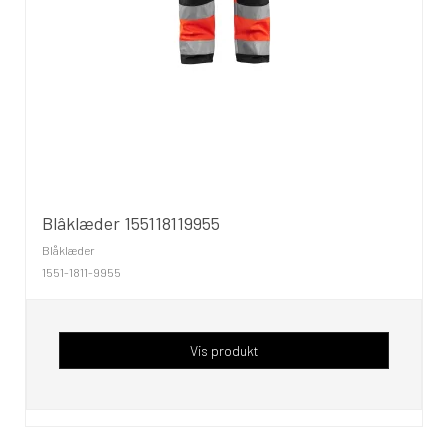
Blâklæder 155118119955
Blåklæder
1551-1811-9955
Vis produkt