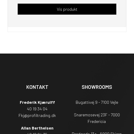
Vis produkt
KONTAKT
SHOWROOMS
Frederik Kjærulff
Bugattivej 9 - 7100 Vejle
40 19 34 04
Snaremosevej 23F - 7000
Fkj@profiltrading.dk
Fredericia
Allan Berthelsen
Bredgade 13a - 6900 Skjern