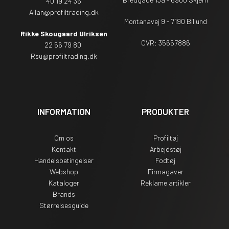
40 19 24 35
Allan@profiltrading.dk
Montanavej 9 - 7190 Billund
Rikke Skougaard Ulriksen
CVR: 35657886
22 56 79 80
Rsu
@profiltrading.dk
INFORMATION
PRODUKTER
Om os
Profiltøj
Kontakt
Arbejdstøj
Handelsbetingelser
Fodtøj
Webshop
Firmagaver
Kataloger
Reklame artikler
Brands
Størrelsesguide