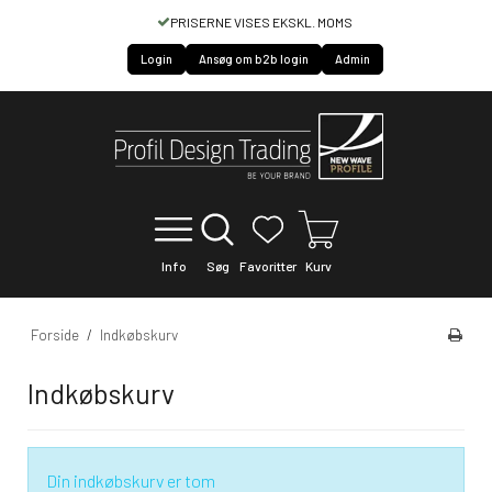
PRISERNE VISES EKSKL. MOMS
Login
Ansøg om b2b login
Admin
Info
Søg
Favoritter
Kurv
Forside
/
Indkøbskurv
Indkøbskurv
Din indkøbskurv er tom