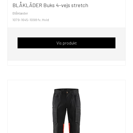
BLÅKLÄDER Buks 4-vejs stretch
Blåklæder
1079-1645-1098 fv. Hvid
Vis produkt