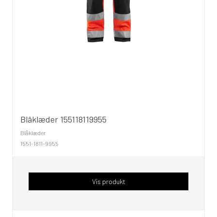
Blâklæder 155118119955
Blåklæder
1551-1811-9955
Vis produkt