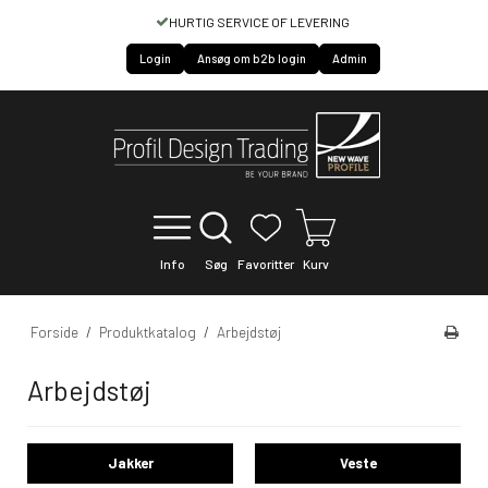
HURTIG SERVICE OF LEVERING
Login
Ansøg om b2b login
Admin
Info
Søg
Favoritter
Kurv
Forside
/
Produktkatalog
/
Arbejdstøj
Arbejdstøj
Jakker
Veste