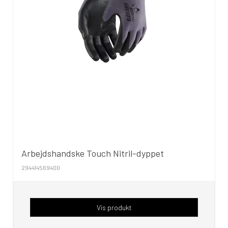
Arbejdshandske Touch Nitril-dyppet
294414569400
Vis produkt