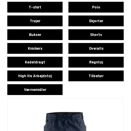
T-shirt
Polo
Trøjer
Skjorter
Bukser
Shorts
Knickers
Overalls
Kedeldragt
Regntøj
High Vis Arbejdstøj
Tilbehør
Værnemidler