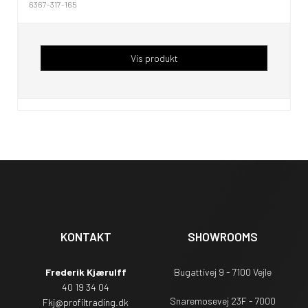
6367-317-165
Vis produkt
KONTAKT
SHOWROOMS
Frederik Kjærulff
Bugattivej 9 - 7100 Vejle
40 19 34 04
Snaremosevej 23F - 7000
Fkj@profiltrading.dk