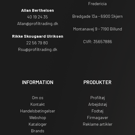
Fredericia
Allan Berthelsen
Bredgade 13a - 6900 Skjern
40 19 24 35
Allan@profiltrading.dk
Montanavej 9 - 7190 Billund
Rikke Skougaard Ulriksen
CVR: 35657886
22 56 79 80
Rsu
@profiltrading.dk
INFORMATION
PRODUKTER
Om os
Profiltøj
Kontakt
Arbejdstøj
Handelsbetingelser
Fodtøj
Webshop
Firmagaver
Kataloger
Reklame artikler
Brands