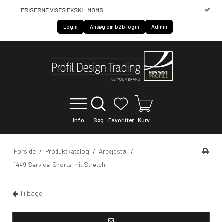
HURTIG SERVICE OF LEVERING
Login
Ansøg om b2b login
Admin
Info
Søg
Favoritter
Kurv
Forside
/
Produktkatalog
/
Arbejdstøj
/
1449 Service-Shorts mit Stretch
Tilbage