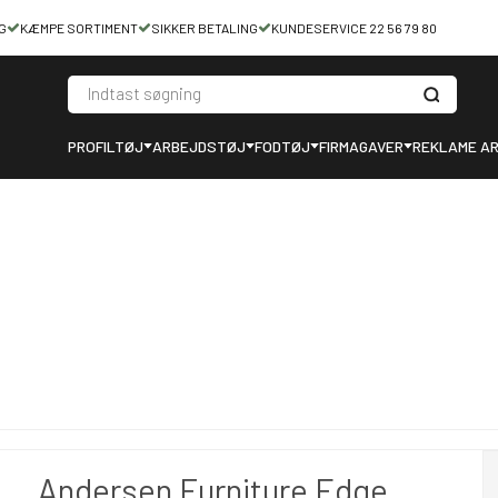
G
KÆMPE SORTIMENT
SIKKER BETALING
KUNDESERVICE 22 56 79 80
PROFILTØJ
ARBEJDSTØJ
FODTØJ
FIRMAGAVER
REKLAME AR
Andersen Furniture Edge