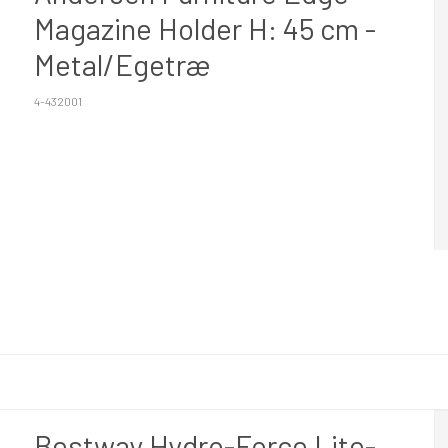
Magazine Holder H: 45 cm -
Metal/Egetræ
4-432001
Bestway Hydro-Force Lite-