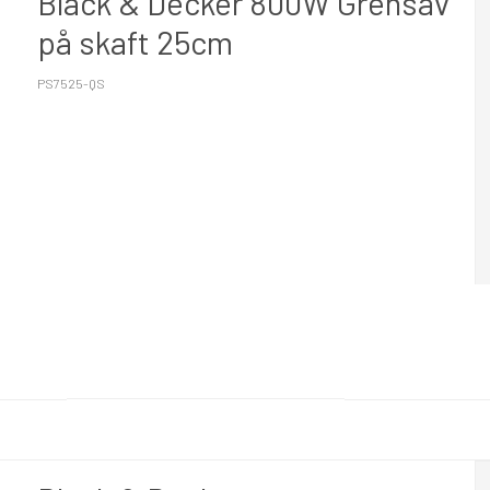
Black & Decker 800W Grensav
på skaft 25cm
PS7525-QS