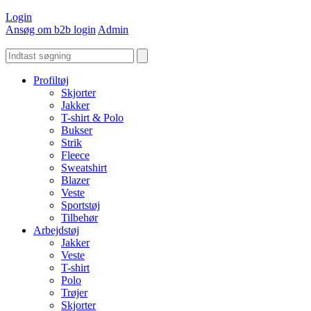
Login
Ansøg om b2b login
Admin
Profiltøj
Skjorter
Jakker
T-shirt & Polo
Bukser
Strik
Fleece
Sweatshirt
Blazer
Veste
Sportstøj
Tilbehør
Arbejdstøj
Jakker
Veste
T-shirt
Polo
Trøjer
Skjorter