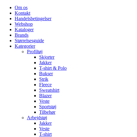
Om os
Kontakt
Handelsbetingelser
Webshop
Kataloger
Brands
Størrelsesguide
Kategorier
Profiltøj
Skjorter
Jakker
T-shirt & Polo
Bukser
Strik
Fleece
Sweatshirt
Blazer
Veste
Sportstøj
Tilbehør
Arbejdstøj
Jakker
Veste
T-shirt