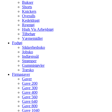
Bukser
Shorts
Knickers
Overalls
Kedeldragt
Regntøj
High Vis Arbejdstøj
Tilbehør
Værnemidler
Fodtøj
Sikkerhedssko
Jobsko
Indlægssål
Strømper
Gummistøvler
Træsko
Firmagaver
Gaver
Gave 200
Gave 300
Gave 400
Gave 560
Gave 640
Gave 800
Gave 1040