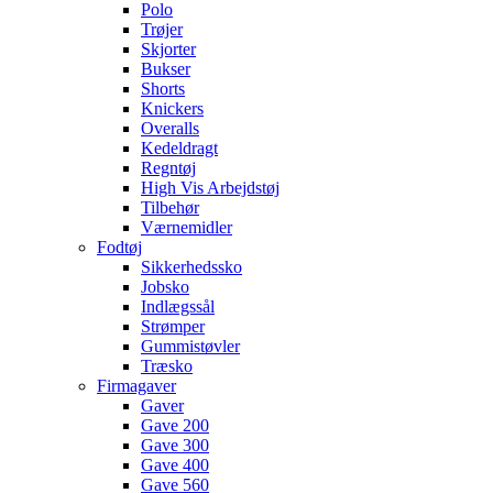
Polo
Trøjer
Skjorter
Bukser
Shorts
Knickers
Overalls
Kedeldragt
Regntøj
High Vis Arbejdstøj
Tilbehør
Værnemidler
Fodtøj
Sikkerhedssko
Jobsko
Indlægssål
Strømper
Gummistøvler
Træsko
Firmagaver
Gaver
Gave 200
Gave 300
Gave 400
Gave 560