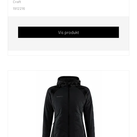
Craft
1912216
Vis produkt