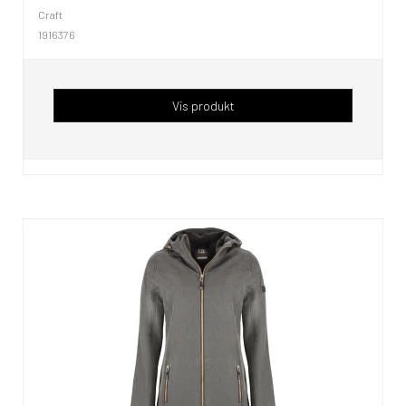
Craft
1916376
Vis produkt