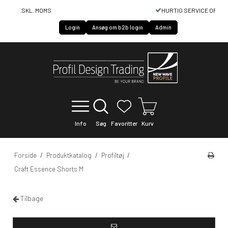
HURTIG SERVICE OF LEVERING
Login
Ansøg om b2b login
Admin
Info
Søg
Favoritter
Kurv
Forside
/
Produktkatalog
/
Profiltøj
/
Craft Essence Shorts M
Tilbage