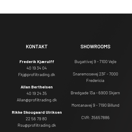
KONTAKT
SHOWROOMS
Frederik Kjærulff
Bugattivej 9 - 7100 Vejle
40 19 34 04
Snaremosevej 23F - 7000
Fkj@profiltrading.dk
Fredericia
Allan Berthelsen
Bredgade 13a - 6900 Skjern
40 19 24 35
Allan@profiltrading.dk
Montanavej 9 - 7190 Billund
Rikke Skougaard Ulriksen
CVR: 35657886
22 56 79 80
Rsu
@profiltrading.dk