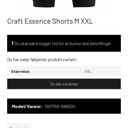
Craft Essence Shorts M XXL
Du skal være logget ind for at kunne lave bestillinger
Du har valgt følgende produktvariant:
Størrelse:
XXL
Se alle varianter
Model/Varenr.:
1907159-999000