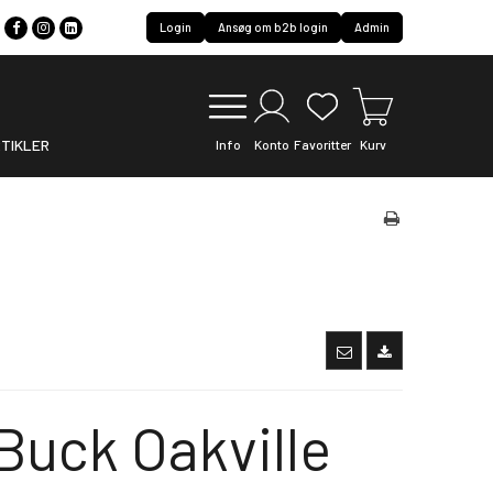
Login
Ansøg om b2b login
Admin
TIKLER
Info
Konto
Favoritter
Kurv
Buck Oakville