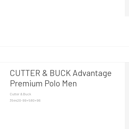
CUTTER & BUCK Advantage
Premium Polo Men
Cutter & Buck
354420-99+580+96