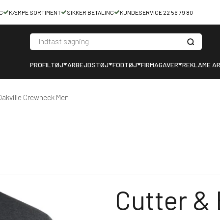
G
KÆMPE SORTIMENT
SIKKER BETALING
KUNDESERVICE 22 56 79 80
PROFILTØJ
ARBEJDSTØJ
FODTØJ
FIRMAGAVER
REKLAME AR
Oakville Crewneck Men
Cutter & 