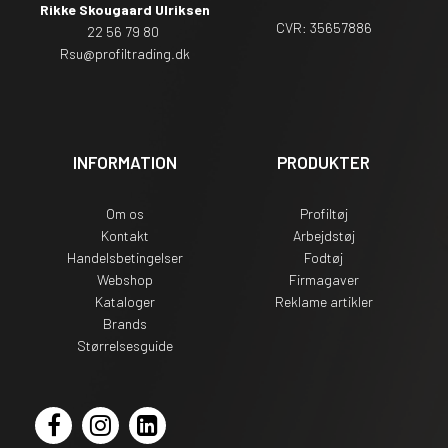
Rikke Skougaard Ulriksen
CVR: 35657886
22 56 79 80
Rsu
@profiltrading.dk
INFORMATION
PRODUKTER
Om os
Profiltøj
Kontakt
Arbejdstøj
Handelsbetingelser
Fodtøj
Webshop
Firmagaver
Kataloger
Reklame artikler
Brands
Størrelsesguide