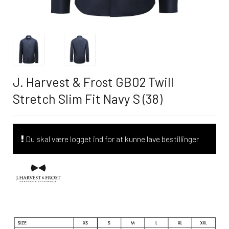
J. Harvest & Frost GB02 Twill
Stretch Slim Fit Navy S (38)
Du skal være logget ind for at kunne lave bestillinger