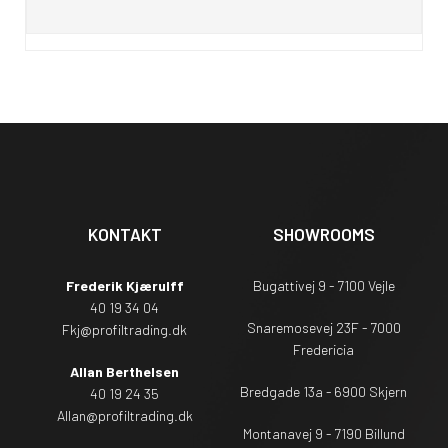
KONTAKT
SHOWROOMS
Frederik Kjærulff
Bugattivej 9 - 7100 Vejle
40 19 34 04
Snaremosevej 23F - 7000
Fkj@profiltrading.dk
Fredericia
Allan Berthelsen
Bredgade 13a - 6900 Skjern
40 19 24 35
Allan@profiltrading.dk
Montanavej 9 - 7190 Billund