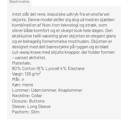
Beskrivelse
Intet slår det rene, klassiske udtryk fra en ensfarvet
skjorte. Denne model skiller sig dog ud med en sjælden
kombination af Non-Iron teknologi og stræk, som
sikrer både komfort og et skarpt look hele dagen. Den
eksklusive twill-vævning giver skjorten en elegant glans
og en behagelig fornemmelse mod huden. Skjorten er
designet med delt bærestykke på ryggen og en blød
cut-away krave med skjulte knapper, der holder formen
– uanset aktivitet.
Materiale:
80% Cotton 16% Lyocell 4% Elastane
Vægt: 126 g/m²
Mål: ♂
Køn: Herre
Lommer: Uden lommer, Knaplommer
Neckline: Collar
Closure: Buttons
Sleeve: Long Sleeve
Pasform: Slim