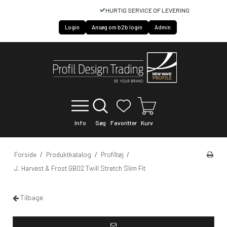
HURTIG SERVICE OF LEVERING
Login
Ansøg om b2b login
Admin
Info
Søg
Favoritter
Kurv
Forside
/
Produktkatalog
/
Profiltøj
/
J. Harvest & Frost GB02 Twill Stretch Slim Fit
Tilbage