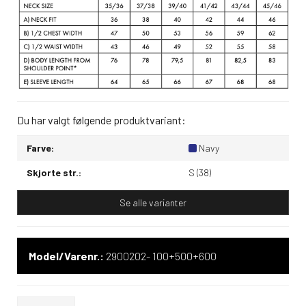
Du har valgt følgende produktvariant:
Farve:
Navy
Skjorte str.:
S (38)
Se alle varianter
Model/Varenr.:
2900202- 100+500+600