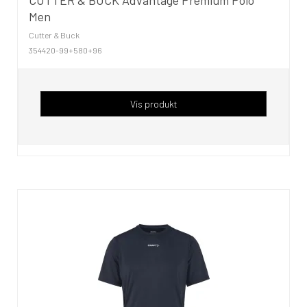
Men
Cutter & Buck
354420-99+580+96
Vis produkt