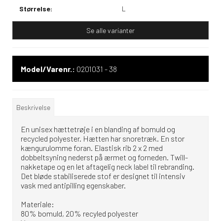
Størrelse:
L
Se alle varianter
Model/Varenr.:
0201031 - 38
Beskrivelse
En unisex hættetrøje i en blanding af bomuld og
recycled polyester. Hætten har snoretræk. En stor
kængurulomme foran. Elastisk rib 2 x 2 med
dobbeltsyning nederst på ærmet og forneden. Twill-
nakketape og en let aftagelig neck label til rebranding.
Det bløde stabiliserede stof er designet til intensiv
vask med antipilling egenskaber.
Materiale:
80% bomuld, 20% recyled polyester