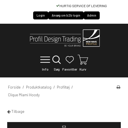
HURTIG SERVICE OF LEVERING
Login
Ansøg om b2b login
Admin
Info
Søg
Favoritter
Kurv
Forside
/
Produktkatalog
/
Profiltøj
/
Clique Miami Hoody
Tilbage