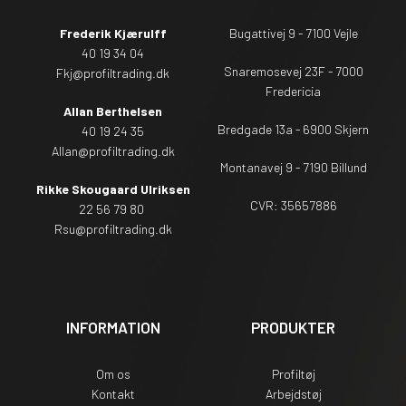
Frederik Kjærulff
Bugattivej 9 - 7100 Vejle
40 19 34 04
Snaremosevej 23F - 7000
Fkj@profiltrading.dk
Fredericia
Allan Berthelsen
Bredgade 13a - 6900 Skjern
40 19 24 35
Allan@profiltrading.dk
Montanavej 9 - 7190 Billund
Rikke Skougaard Ulriksen
CVR: 35657886
22 56 79 80
Rsu
@profiltrading.dk
INFORMATION
PRODUKTER
Om os
Profiltøj
Kontakt
Arbejdstøj