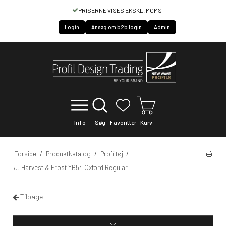
HURTIG SERVICE OF LEVERING
Login
Ansøg om b2b login
Admin
Info
Søg
Favoritter
Kurv
Forside
/
Produktkatalog
/
Profiltøj
/
J. Harvest & Frost YB54 Oxford Regular
Tilbage