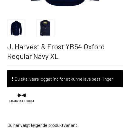
J. Harvest & Frost YB54 Oxford
Regular Navy XL
Du skal være logget ind for at kunne lave bestillinger
Du har valgt følgende produktvariant: