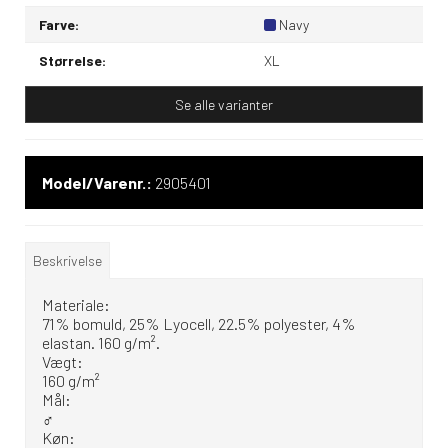
Farve:
Navy
Størrelse:
XL
Se alle varianter
Model/Varenr.:
2905401
Beskrivelse
Materiale:
71% bomuld, 25% Lyocell, 22.5% polyester, 4%
elastan. 160 g/m².
Vægt:
160 g/m²
Mål:
♂
Køn: