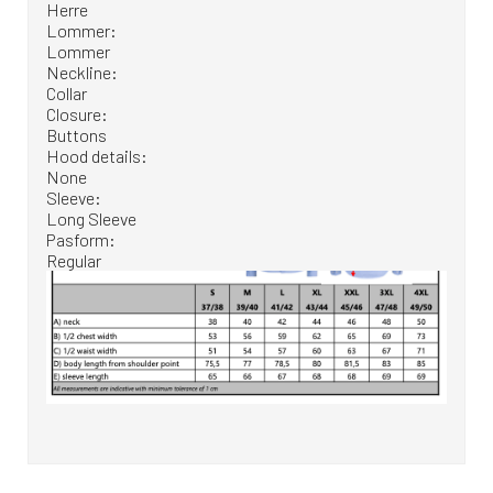
Herre
Lommer:
Lommer
Neckline:
Collar
Closure:
Buttons
Hood details:
None
Sleeve:
Long Sleeve
Pasform:
Regular