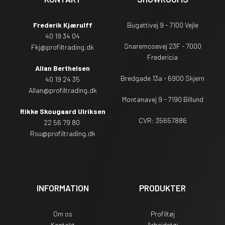
Frederik Kjærulff
Bugattivej 9 - 7100 Vejle
40 19 34 04
Snaremosevej 23F - 7000
Fkj@profiltrading.dk
Fredericia
Allan Berthelsen
Bredgade 13a - 6900 Skjern
40 19 24 35
Allan@profiltrading.dk
Montanavej 9 - 7190 Billund
Rikke Skougaard Ulriksen
CVR: 35657886
22 56 79 80
Rsu
@profiltrading.dk
INFORMATION
PRODUKTER
Om os
Profiltøj
Kontakt
Arbejdstøj