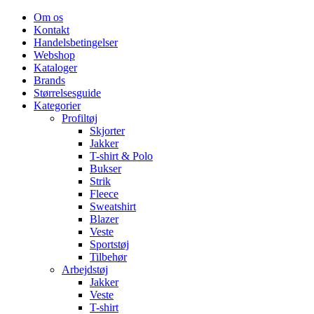
Om os
Kontakt
Handelsbetingelser
Webshop
Kataloger
Brands
Størrelsesguide
Kategorier
Profiltøj
Skjorter
Jakker
T-shirt & Polo
Bukser
Strik
Fleece
Sweatshirt
Blazer
Veste
Sportstøj
Tilbehør
Arbejdstøj
Jakker
Veste
T-shirt