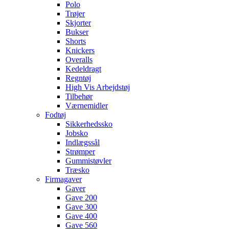
Polo
Trøjer
Skjorter
Bukser
Shorts
Knickers
Overalls
Kedeldragt
Regntøj
High Vis Arbejdstøj
Tilbehør
Værnemidler
Fodtøj
Sikkerhedssko
Jobsko
Indlægssål
Strømper
Gummistøvler
Træsko
Firmagaver
Gaver
Gave 200
Gave 300
Gave 400
Gave 560