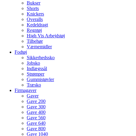
Bukser
Shorts
Knickers
Overalls
Kedeldragt
Regntøj
High Vis Arbejdstøj
Tilbehør
Værnemidler
Fodtøj
Sikkerhedssko
Jobsko
Indlægssål
Strømper
Gummistøvler
Træsko
Firmagaver
Gaver
Gave 200
Gave 300
Gave 400
Gave 560
Gave 640
Gave 800
Gave 1040