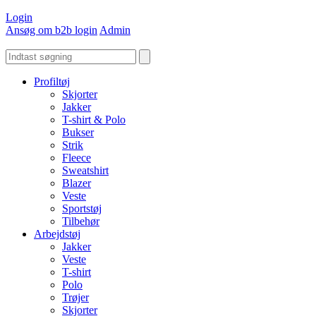
Login
Ansøg om b2b login
Admin
Profiltøj
Skjorter
Jakker
T-shirt & Polo
Bukser
Strik
Fleece
Sweatshirt
Blazer
Veste
Sportstøj
Tilbehør
Arbejdstøj
Jakker
Veste
T-shirt
Polo
Trøjer
Skjorter