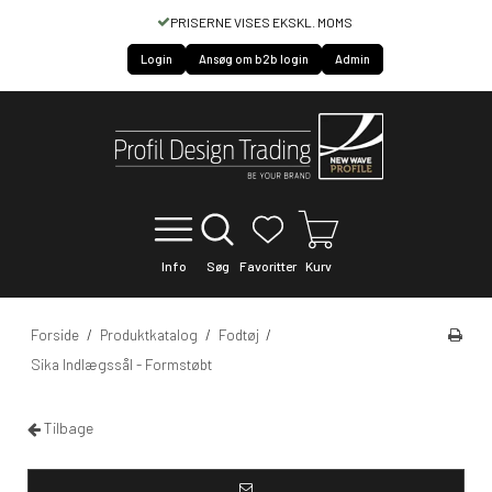
PRISERNE VISES EKSKL. MOMS
Login
Ansøg om b2b login
Admin
Info
Søg
Favoritter
Kurv
Forside
/
Produktkatalog
/
Fodtøj
/
Sika Indlægssål - Formstøbt
Tilbage