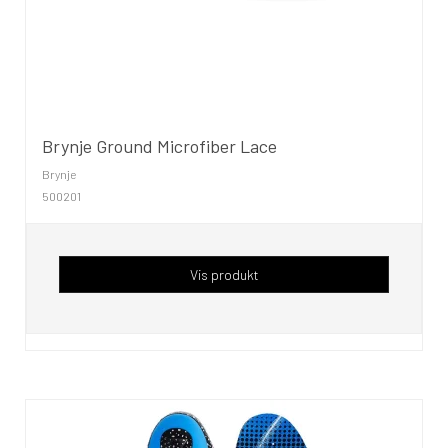
Brynje Ground Microfiber Lace
Brynje
500201
Vis produkt