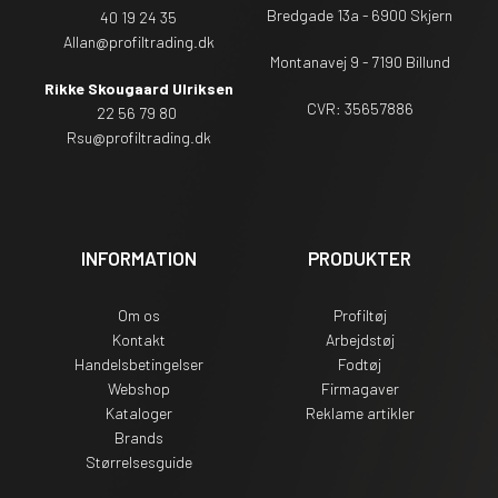
Bredgade 13a - 6900 Skjern
40 19 24 35
Allan@profiltrading.dk
Montanavej 9 - 7190 Billund
Rikke Skougaard Ulriksen
CVR: 35657886
22 56 79 80
Rsu
@profiltrading.dk
INFORMATION
PRODUKTER
Om os
Profiltøj
Kontakt
Arbejdstøj
Handelsbetingelser
Fodtøj
Webshop
Firmagaver
Kataloger
Reklame artikler
Brands
Størrelsesguide