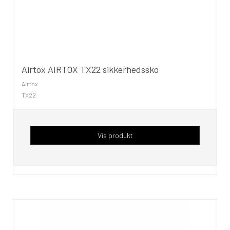
Airtox AIRTOX TX22 sikkerhedssko
Airtox
TX22
Vis produkt