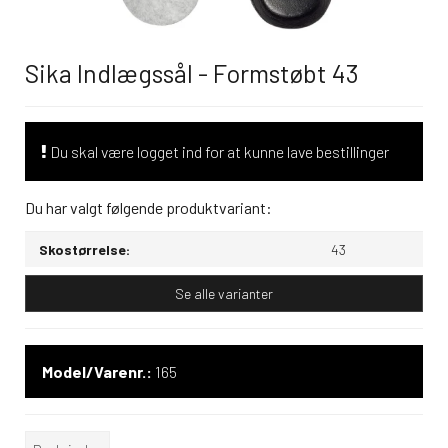
Sika Indlægssål - Formstøbt 43
Du skal være logget ind for at kunne lave bestillinger
Du har valgt følgende produktvariant:
Skostørrelse:
43
Se alle varianter
Model/Varenr.:
165