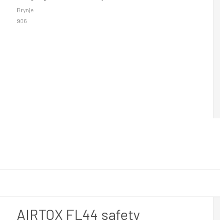
Brynje
906
AIRTOX FL44 safety