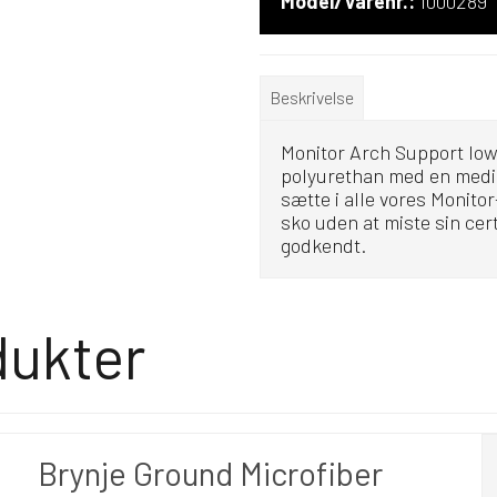
Model/Varenr.:
1000289
Beskrivelse
Monitor Arch Support low 
polyurethan med en mediu
sætte i alle vores Monito
sko uden at miste sin cer
godkendt.
dukter
Brynje Ground Microfiber