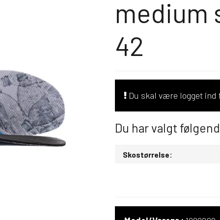
medium s
42
Du skal være logget ind f
Du har valgt følgen
Skostørrelse: