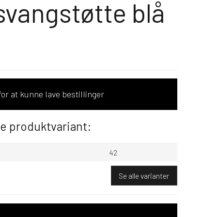
vangstøtte blå
or at kunne lave bestillinger
de produktvariant:
42
Se alle varianter