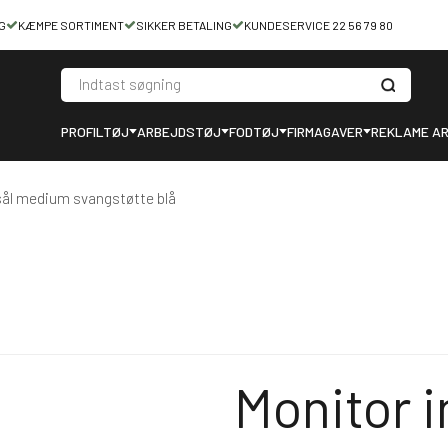
G
KÆMPE SORTIMENT
SIKKER BETALING
KUNDESERVICE 22 56 79 80
PROFILTØJ
ARBEJDSTØJ
FODTØJ
FIRMAGAVER
REKLAME AR
sål medium svangstøtte blå
Monitor 