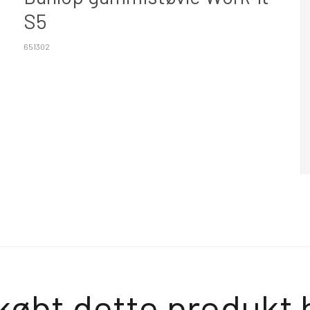
S5
651302
købt dette produkt 