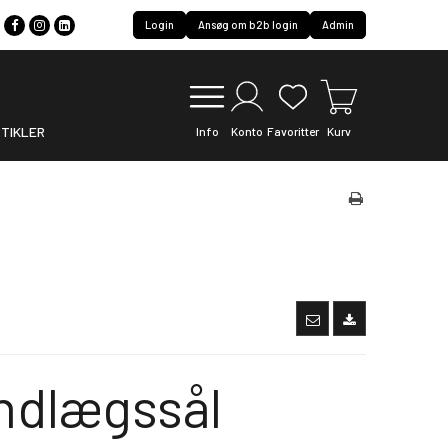
Login
Ansøg om b2b login
Admin
TIKLER
Info
Konto
Favoritter
Kurv
indlægssål