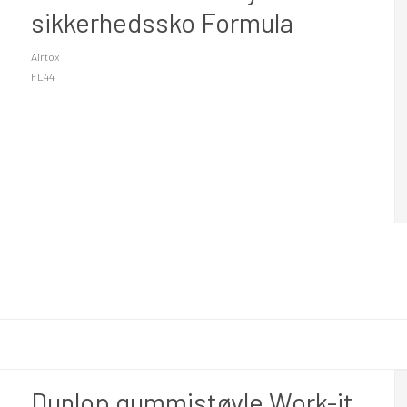
sikkerhedssko Formula
Airtox
FL44
Dunlop gummistøvle Work-it