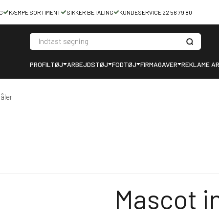
G
KÆMPE SORTIMENT
SIKKER BETALING
KUNDESERVICE 22 56 79 80
PROFILTØJ
ARBEJDSTØJ
FODTØJ
FIRMAGAVER
REKLAME AR
åler
Mascot i