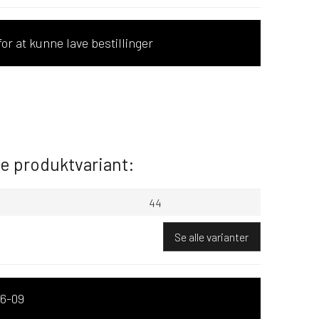
or at kunne lave bestillinger
de produktvariant:
44
Se alle varianter
6-09