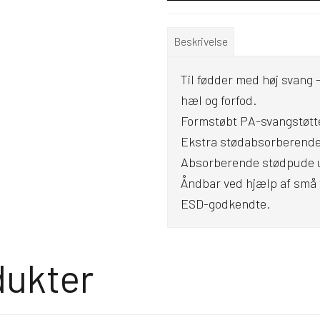
Beskrivelse
Til fødder med høj svang –
hæl og forfod.
Formstøbt PA-svangstøtt
Ekstra stødabsorberende
Absorberende stødpude u
Åndbar ved hjælp af små v
ESD-godkendte.
dukter