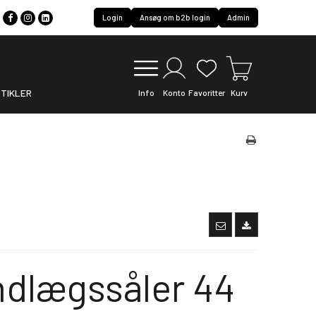
Login
Ansøg om b2b login
Admin
TIKLER
Info
Konto
Favoritter
Kurv
ndlægssåler 44