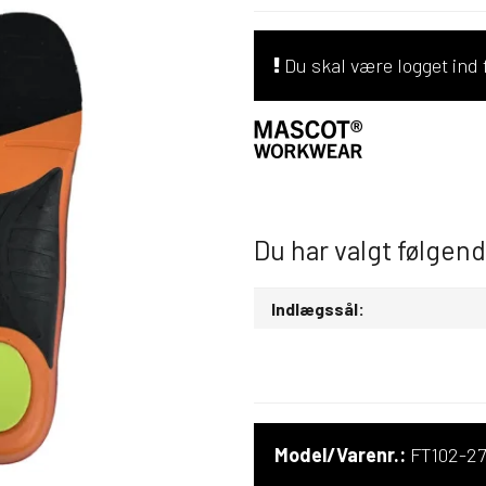
Du skal være logget ind f
Du har valgt følgen
Indlægssål:
Model/Varenr.:
FT102-27