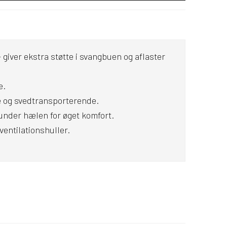
 giver ekstra støtte i svangbuen og aflaster
e.
 og svedtransporterende.
nder hælen for øget komfort.
entilationshuller.