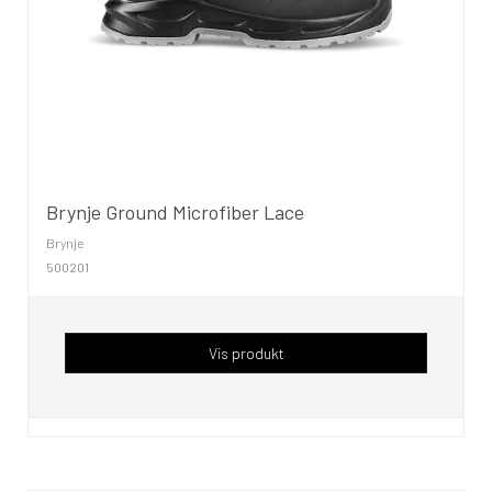
Brynje Ground Microfiber Lace
Brynje
500201
Vis produkt