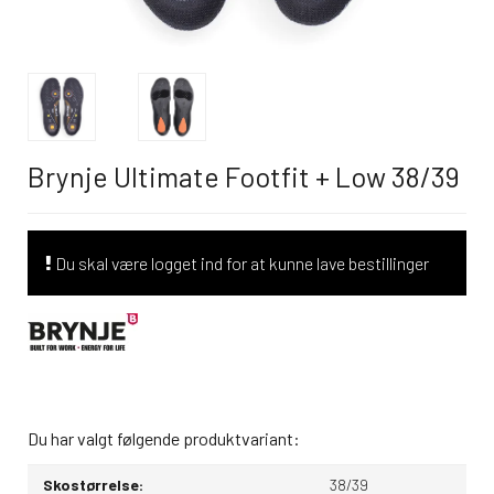
Brynje Ultimate Footfit + Low 38/39
Du skal være logget ind for at kunne lave bestillinger
Du har valgt følgende produktvariant:
Skostørrelse:
38/39