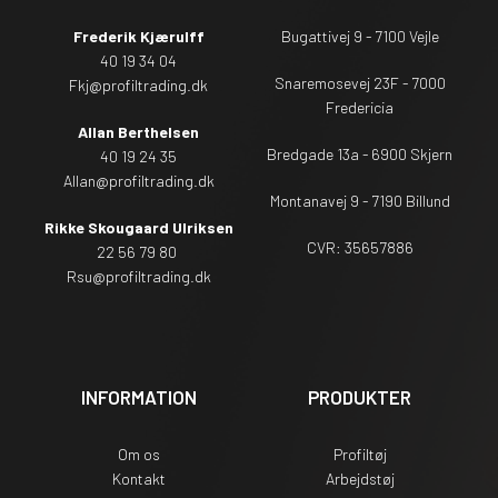
Frederik Kjærulff
Bugattivej 9 - 7100 Vejle
40 19 34 04
Snaremosevej 23F - 7000
Fkj@profiltrading.dk
Fredericia
Allan Berthelsen
Bredgade 13a - 6900 Skjern
40 19 24 35
Allan@profiltrading.dk
Montanavej 9 - 7190 Billund
Rikke Skougaard Ulriksen
CVR: 35657886
22 56 79 80
Rsu
@profiltrading.dk
INFORMATION
PRODUKTER
Om os
Profiltøj
Kontakt
Arbejdstøj