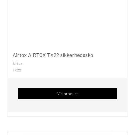
Airtox AIRTOX TX22 sikkerhedssko
Airtox
TX22
Vis produkt