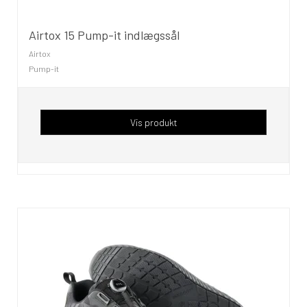
Airtox 15 Pump-it indlægssål
Airtox
Pump-it
Vis produkt