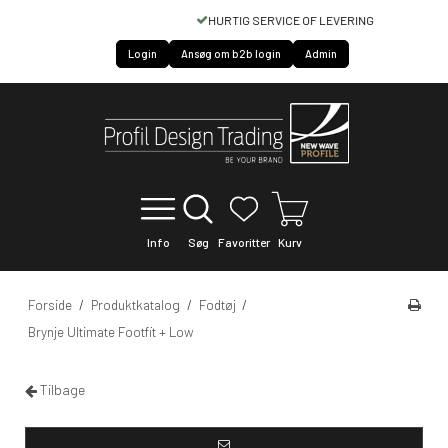
HURTIG SERVICE OF LEVERING
Login
Ansøg om b2b login
Admin
Info
Søg
Favoritter
Kurv
Forside
/
Produktkatalog
/
Fodtøj
/
Brynje Ultimate Footfit + Low
Tilbage