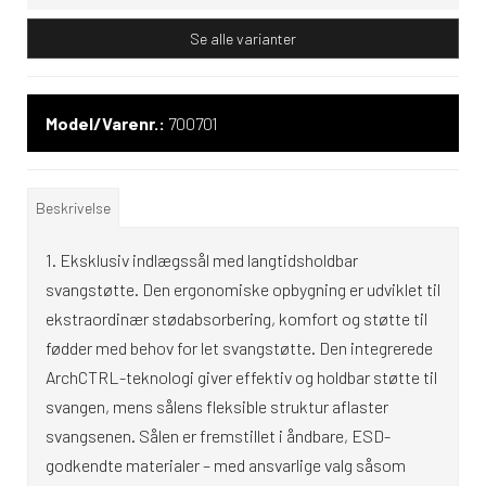
Se alle varianter
Model/Varenr.:
700701
Beskrivelse
Eksklusiv indlægssål med langtidsholdbar
svangstøtte. Den ergonomiske opbygning er udviklet til
ekstraordinær stødabsorbering, komfort og støtte til
fødder med behov for let svangstøtte. Den integrerede
ArchCTRL-teknologi giver effektiv og holdbar støtte til
svangen, mens sålens fleksible struktur aflaster
svangsenen. Sålen er fremstillet i åndbare, ESD-
godkendte materialer – med ansvarlige valg såsom