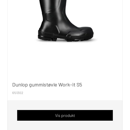
Dunlop gummistøvle Work-it S5
651302
Vis produkt