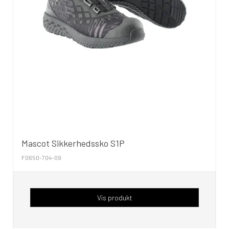
Mascot Sikkerhedssko S1P
F0650-704-09
Vis produkt