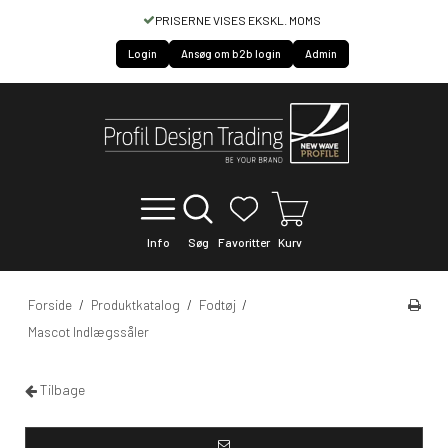
S
HURTIG SERVICE OF LEVERING
Login
Ansøg om b2b login
Admin
Info
Søg
Favoritter
Kurv
Forside
/
Produktkatalog
/
Fodtøj
/
Mascot Indlægssåler
Tilbage