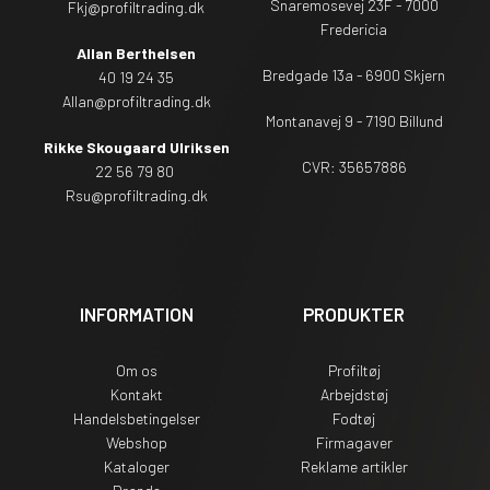
Snaremosevej 23F - 7000
Fkj@profiltrading.dk
Fredericia
Allan Berthelsen
Bredgade 13a - 6900 Skjern
40 19 24 35
Allan@profiltrading.dk
Montanavej 9 - 7190 Billund
Rikke Skougaard Ulriksen
CVR: 35657886
22 56 79 80
Rsu
@profiltrading.dk
INFORMATION
PRODUKTER
Om os
Profiltøj
Kontakt
Arbejdstøj
Handelsbetingelser
Fodtøj
Webshop
Firmagaver
Kataloger
Reklame artikler