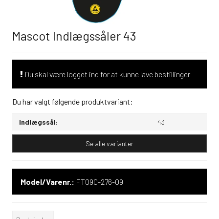
Mascot Indlægssåler 43
Du skal være logget ind for at kunne lave bestillinger
Du har valgt følgende produktvariant:
Indlægssål:
43
Se alle varianter
Model/Varenr.:
FT090-276-09