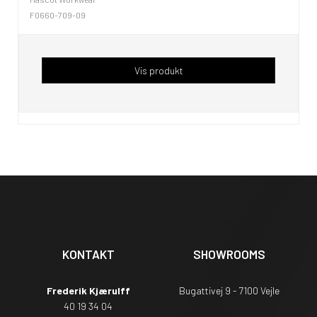
F0660-709-09
Vis produkt
KONTAKT
SHOWROOMS
Frederik Kjærulff
Bugattivej 9 - 7100 Vejle
40 19 34 04