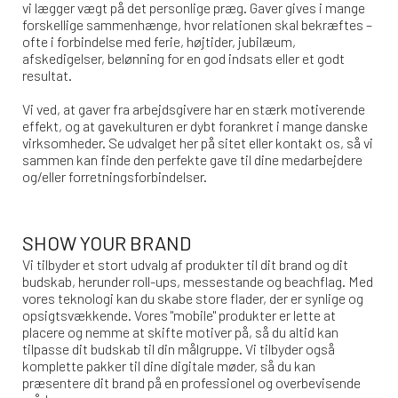
vi lægger vægt på det personlige præg. Gaver gives i mange
forskellige sammenhænge, hvor relationen skal bekræftes –
ofte i forbindelse med ferie, højtider, jubilæum,
afskedigelser, belønning for en god indsats eller et godt
resultat.
Vi ved, at gaver fra arbejdsgivere har en stærk motiverende
effekt, og at gavekulturen er dybt forankret i mange danske
virksomheder. Se udvalget her på sitet eller kontakt os, så vi
sammen kan finde den perfekte gave til dine medarbejdere
og/eller forretningsforbindelser.
SHOW YOUR BRAND
Vi tilbyder et stort udvalg af produkter til dit brand og dit
budskab, herunder roll-ups, messestande og beachflag. Med
vores teknologi kan du skabe store flader, der er synlige og
opsigtsvækkende. Vores "mobile" produkter er lette at
placere og nemme at skifte motiver på, så du altid kan
tilpasse dit budskab til din målgruppe. Vi tilbyder også
komplette pakker til dine digitale møder, så du kan
præsentere dit brand på en professionel og overbevisende