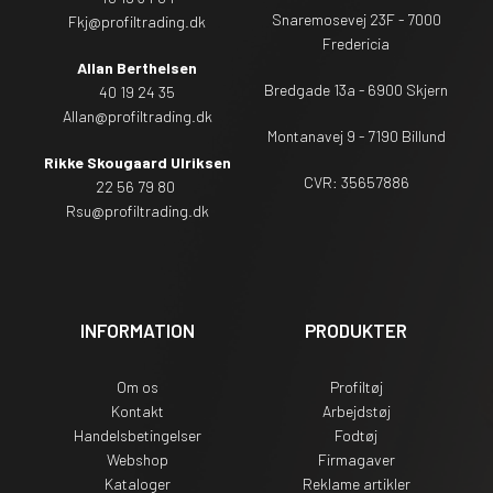
Snaremosevej 23F - 7000
Fkj@profiltrading.dk
Fredericia
Allan Berthelsen
Bredgade 13a - 6900 Skjern
40 19 24 35
Allan@profiltrading.dk
Montanavej 9 - 7190 Billund
Rikke Skougaard Ulriksen
CVR: 35657886
22 56 79 80
Rsu
@profiltrading.dk
INFORMATION
PRODUKTER
Om os
Profiltøj
Kontakt
Arbejdstøj
Handelsbetingelser
Fodtøj
Webshop
Firmagaver
Kataloger
Reklame artikler