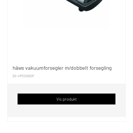
hâws vakuumforsegler m/dobbelt forsegling
30-VP3206DF
Vis produkt