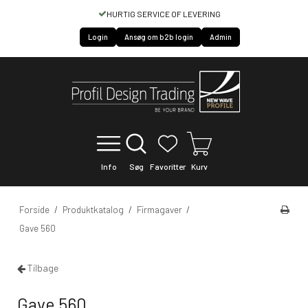
HURTIG SERVICE OF LEVERING
Login
Ansøg om b2b login
Admin
Info
Søg
Favoritter
Kurv
Forside
/
Produktkatalog
/
Firmagaver
/
Gave 560
Tilbage
Gave 560