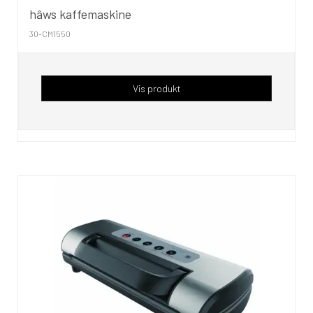
hâws kaffemaskine
30-CM1550
Vis produkt