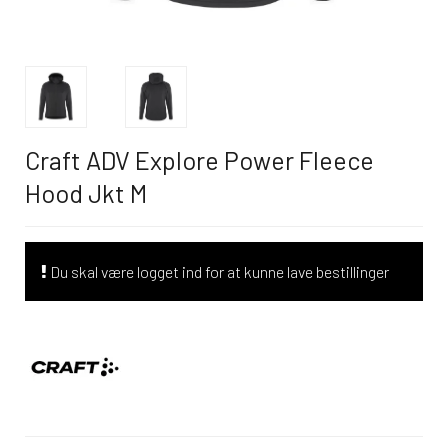
Craft ADV Explore Power Fleece
Hood Jkt M
Du skal være logget ind for at kunne lave bestillinger