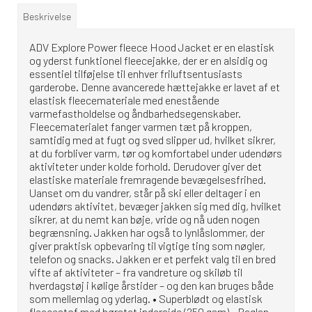
Beskrivelse
ADV Explore Power fleece Hood Jacket er en elastisk
og yderst funktionel fleecejakke, der er en alsidig og
essentiel tilføjelse til enhver friluftsentusiasts
garderobe. Denne avancerede hættejakke er lavet af et
elastisk fleecemateriale med enestående
varmefastholdelse og åndbarhedsegenskaber.
Fleecematerialet fanger varmen tæt på kroppen,
samtidig med at fugt og sved slipper ud, hvilket sikrer,
at du forbliver varm, tør og komfortabel under udendørs
aktiviteter under kolde forhold. Derudover giver det
elastiske materiale fremragende bevægelsesfrihed.
Uanset om du vandrer, står på ski eller deltager i en
udendørs aktivitet, bevæger jakken sig med dig, hvilket
sikrer, at du nemt kan bøje, vride og nå uden nogen
begrænsning. Jakken har også to lynlåslommer, der
giver praktisk opbevaring til vigtige ting som nøgler,
telefon og snacks. Jakken er et perfekt valg til en bred
vifte af aktiviteter – fra vandreture og skiløb til
hverdagstøj i kølige årstider – og den kan bruges både
som mellemlag og yderlag. • Superblødt og elastisk
fleecestof med børstet inderside (250 gsm) • Raglan