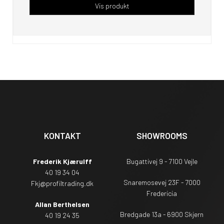
Vis produkt
KONTAKT
SHOWROOMS
Frederik Kjærulff
Bugattivej 9 - 7100 Vejle
40 19 34 04
Snaremosevej 23F - 7000
Fkj@profiltrading.dk
Fredericia
Allan Berthelsen
Bredgade 13a - 6900 Skjern
40 19 24 35