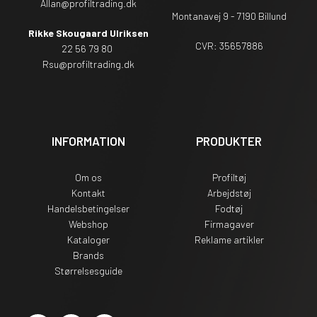
Allan@profiltrading.dk
Montanavej 9 - 7190 Billund
Rikke Skougaard Ulriksen
CVR: 35657886
22 56 79 80
Rsu
@profiltrading.dk
INFORMATION
PRODUKTER
Om os
Profiltøj
Kontakt
Arbejdstøj
Handelsbetingelser
Fodtøj
Webshop
Firmagaver
Kataloger
Reklame artikler
Brands
Størrelsesguide