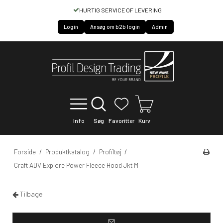
HURTIG SERVICE OF LEVERING
Login
Ansøg om b2b login
Admin
Info
Søg
Favoritter
Kurv
Forside
/
Produktkatalog
/
Profiltøj
/
Craft ADV Explore Power Fleece Hood Jkt M
Tilbage