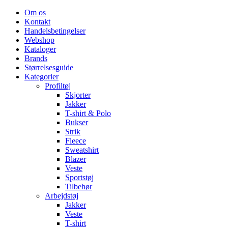
Om os
Kontakt
Handelsbetingelser
Webshop
Kataloger
Brands
Størrelsesguide
Kategorier
Profiltøj
Skjorter
Jakker
T-shirt & Polo
Bukser
Strik
Fleece
Sweatshirt
Blazer
Veste
Sportstøj
Tilbehør
Arbejdstøj
Jakker
Veste
T-shirt