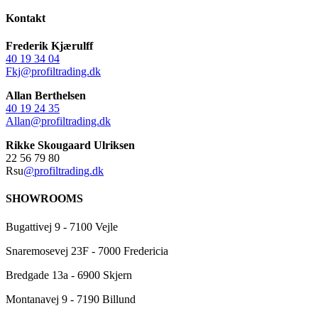
Kontakt
Frederik Kjærulff
40 19 34 04
Fkj@profiltrading.dk
Allan Berthelsen
40 19 24 35
Allan@profiltrading.dk
Rikke Skougaard Ulriksen
22 56 79 80
Rsu
@profiltrading.dk
SHOWROOMS
Bugattivej 9 - 7100 Vejle
Snaremosevej 23F - 7000 Fredericia
Bredgade 13a - 6900 Skjern
Montanavej 9 - 7190 Billund