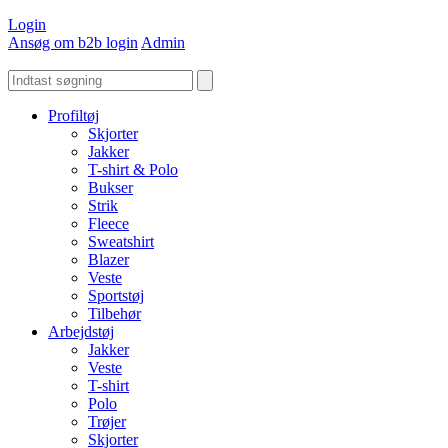
Login
Ansøg om b2b login
Admin
Profiltøj
Skjorter
Jakker
T-shirt & Polo
Bukser
Strik
Fleece
Sweatshirt
Blazer
Veste
Sportstøj
Tilbehør
Arbejdstøj
Jakker
Veste
T-shirt
Polo
Trøjer
Skjorter