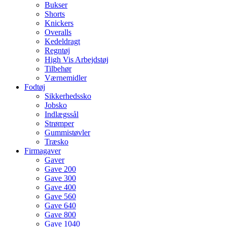
Bukser
Shorts
Knickers
Overalls
Kedeldragt
Regntøj
High Vis Arbejdstøj
Tilbehør
Værnemidler
Fodtøj
Sikkerhedssko
Jobsko
Indlægssål
Strømper
Gummistøvler
Træsko
Firmagaver
Gaver
Gave 200
Gave 300
Gave 400
Gave 560
Gave 640
Gave 800
Gave 1040