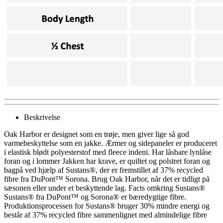
Beskrivelse
Oak Harbor er designet som en trøje, men giver lige så god
varmebeskyttelse som en jakke. Ærmer og sidepaneler er produceret
i elastisk blødt polyesterstof med fleece indeni. Har låsbare lynlåse
foran og i lommer Jakken har krave, er quiltet og polstret foran og
bagpå ved hjælp af Sustans®, der er fremstillet af 37% recycled
fibre fra DuPont™ Sorona. Brug Oak Harbor, når det er tidligt på
sæsonen eller under et beskyttende lag. Facts omkring Sustans®
Sustans® fra DuPont™ og Sorona® er bæredygtige fibre.
Produktionsprocessen for Sustans® bruger 30% mindre energi og
består af 37% recycled fibre sammenlignet med almindelige fibre