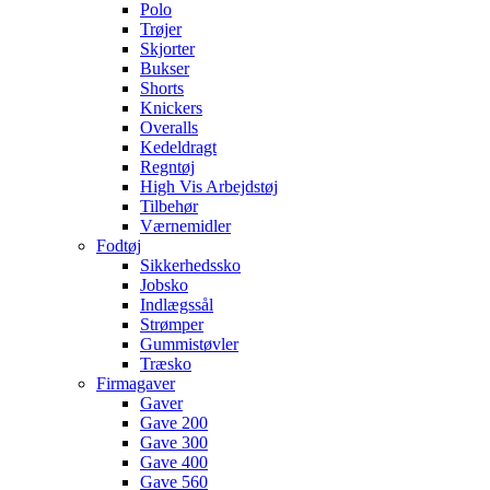
Polo
Trøjer
Skjorter
Bukser
Shorts
Knickers
Overalls
Kedeldragt
Regntøj
High Vis Arbejdstøj
Tilbehør
Værnemidler
Fodtøj
Sikkerhedssko
Jobsko
Indlægssål
Strømper
Gummistøvler
Træsko
Firmagaver
Gaver
Gave 200
Gave 300
Gave 400
Gave 560