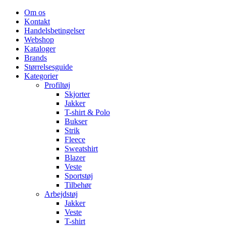
Om os
Kontakt
Handelsbetingelser
Webshop
Kataloger
Brands
Størrelsesguide
Kategorier
Profiltøj
Skjorter
Jakker
T-shirt & Polo
Bukser
Strik
Fleece
Sweatshirt
Blazer
Veste
Sportstøj
Tilbehør
Arbejdstøj
Jakker
Veste
T-shirt