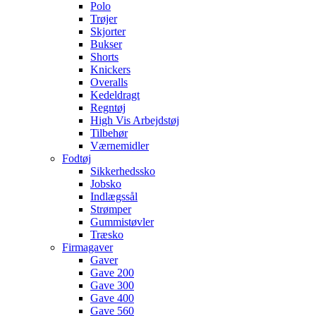
Polo
Trøjer
Skjorter
Bukser
Shorts
Knickers
Overalls
Kedeldragt
Regntøj
High Vis Arbejdstøj
Tilbehør
Værnemidler
Fodtøj
Sikkerhedssko
Jobsko
Indlægssål
Strømper
Gummistøvler
Træsko
Firmagaver
Gaver
Gave 200
Gave 300
Gave 400
Gave 560