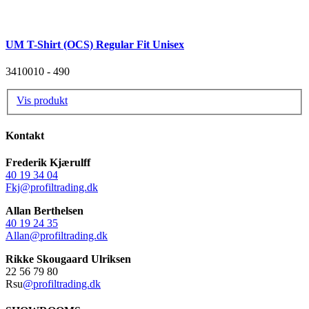
UM T-Shirt (OCS) Regular Fit Unisex
3410010 - 490
Vis produkt
Kontakt
Frederik Kjærulff
40 19 34 04
Fkj@profiltrading.dk
Allan Berthelsen
40 19 24 35
Allan@profiltrading.dk
Rikke Skougaard Ulriksen
22 56 79 80
Rsu
@profiltrading.dk