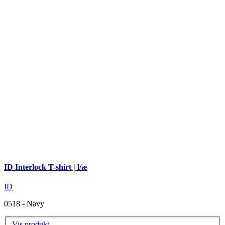
ID Interlock T-shirt | l/æ
ID
0518 - Navy
Vis produkt