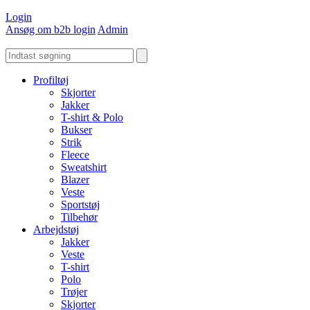
Login
Ansøg om b2b login
Admin
Profiltøj
Skjorter
Jakker
T-shirt & Polo
Bukser
Strik
Fleece
Sweatshirt
Blazer
Veste
Sportstøj
Tilbehør
Arbejdstøj
Jakker
Veste
T-shirt
Polo
Trøjer
Skjorter