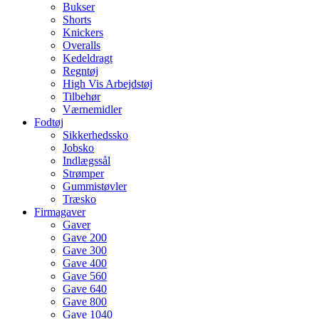
Bukser
Shorts
Knickers
Overalls
Kedeldragt
Regntøj
High Vis Arbejdstøj
Tilbehør
Værnemidler
Fodtøj
Sikkerhedssko
Jobsko
Indlægssål
Strømper
Gummistøvler
Træsko
Firmagaver
Gaver
Gave 200
Gave 300
Gave 400
Gave 560
Gave 640
Gave 800
Gave 1040