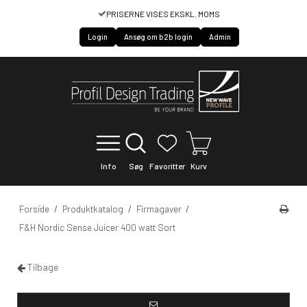
NE VISES EKSKL. MOMS
HURTIG SERVICE O
Login
Ansøg om b2b login
Admin
Info
Søg
Favoritter
Kurv
Forside
/
Produktkatalog
/
Firmagaver
/
F&H Nordic Sense Juicer 400 watt Sort
Tilbage