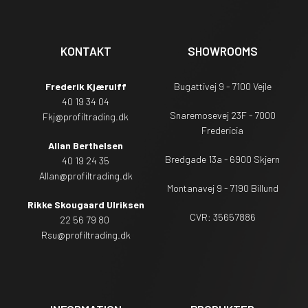
KONTAKT
SHOWROOMS
Frederik Kjærulff
Bugattivej 9 - 7100 Vejle
40 19 34 04
Snaremosevej 23F - 7000
Fkj@profiltrading.dk
Fredericia
Allan Berthelsen
Bredgade 13a - 6900 Skjern
40 19 24 35
Allan@profiltrading.dk
Montanavej 9 - 7190 Billund
Rikke Skougaard Ulriksen
CVR: 35657886
22 56 79 80
Rsu
@profiltrading.dk