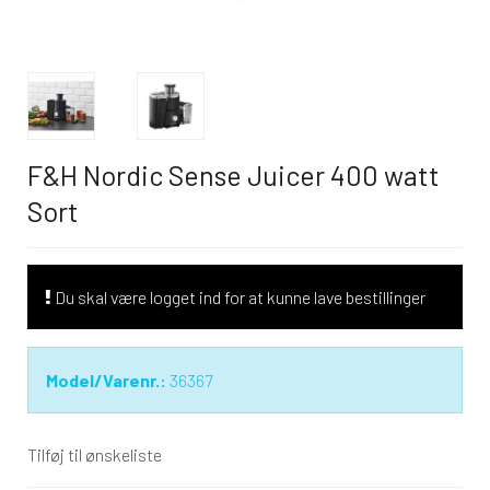
F&H Nordic Sense Juicer 400 watt
Sort
Du skal være logget ind for at kunne lave bestillinger
Model/Varenr.:
36367
Tilføj til ønskeliste