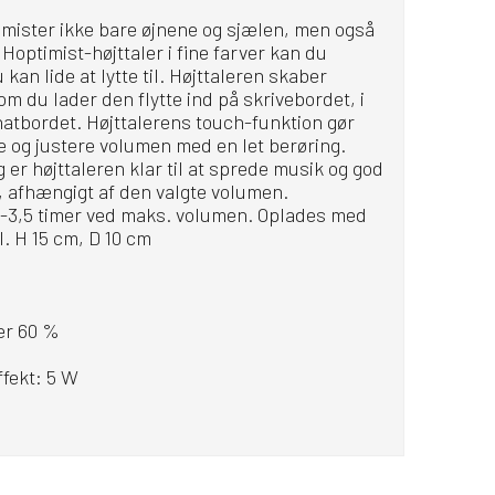
mister ikke bare øjnene og sjælen, men også
Hoptimist-højttaler i fine farver kan du
kan lide at lytte til. Højttaleren skaber
m du lader den flytte ind på skrivebordet, i
 natbordet. Højttalerens touch-funktion gør
e og justere volumen med en let berøring.
 er højttaleren klar til at sprede musik og god
r, afhængigt af den valgte volumen.
 3-3,5 timer ved maks. volumen. Oplades med
 H 15 cm, D 10 cm
er 60 %
fekt: 5 W