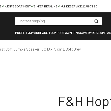
G
KÆMPE SORTIMENT
SIKKER BETALING
KUNDESERVICE 22 56 79 80
PROFILTØJ
ARBEJDSTØJ
FODTØJ
FIRMAGAVER
REKLAME AR
st Soft Bumble Speaker 10 x 10 x 15 cm L Soft Grey
F&H Hopt