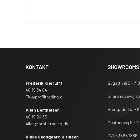
KONTAKT
SHOWROOMS
Frederik Kjærulff
Bugattivej 9 - 710
40 19 34 04
Snaremosevej 23F
Fkj@profiltrading.dk
Bredgade 13a - 6
Allan Berthelsen
40 19 24 35
Montanavej 9 - 71
Allan@profiltrading.dk
CVR: 35657886
Rikke Skougaard Ulriksen