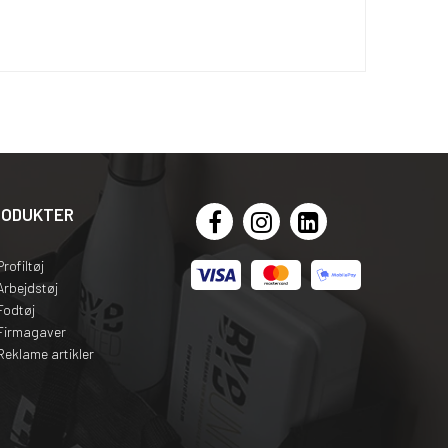
RODUKTER
Profiltøj
Arbejdstøj
Fodtøj
Firmagaver
Reklame artikler