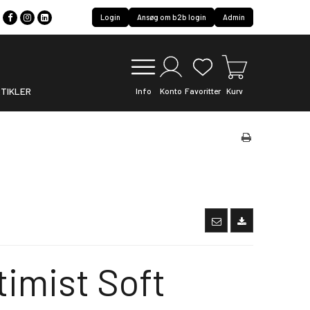
Login
Ansøg om b2b login
Admin
TIKLER
Info
Konto
Favoritter
Kurv
imist Soft