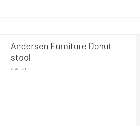
Andersen Furniture Donut
stool
4-361020