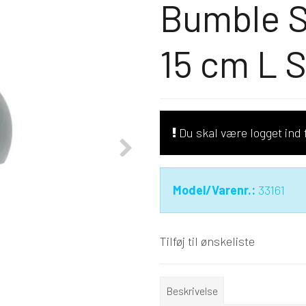
Bumble S
15 cm L S
Du skal være logget ind f
Model/Varenr.:
33161
Tilføj til ønskeliste
Beskrivelse