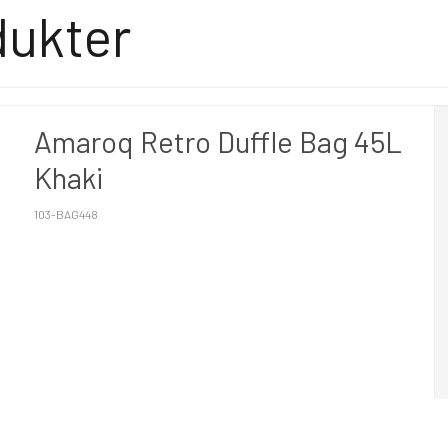
dukter
Amaroq Retro Duffle Bag 45L
Khaki
103-BAG448