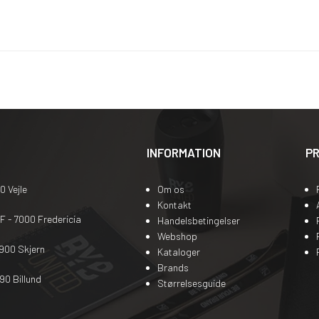
INFORMATION
P
0 Vejle
Om os
Kontakt
 - 7000 Fredericia
Handelsbetingelser
Webshop
900 Skjern
Kataloger
Brands
90 Billund
Størrelsesguide