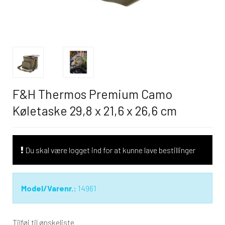
F&H Thermos Premium Camo
Køletaske 29,8 x 21,6 x 26,6 cm
Du skal være logget ind for at kunne lave bestillinger
Model/Varenr.:
14961
Tilføj til ønskeliste