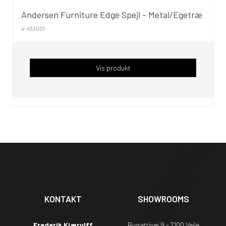
Andersen Furniture Edge Spejl - Metal/Egetræ
4-433001
Vis produkt
KONTAKT
SHOWROOMS
Frederik Kjærulff
Bugattivej 9 - 7100 Vejle