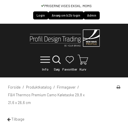
PRISERNE VISES EKSKL. MOMS
HURTIG S
Login
Ansøg om b2b login
Admin
Info
Søg
Favoritter
Kurv
Forside
/
Produktkatalog
/
Firmagaver
/
F&H Thermos Premium Camo Køletaske 29,8 x
21,6 x 26,6 cm
Tilbage