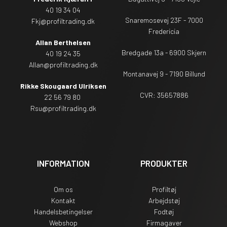
40 19 34 04
Snaremosevej 23F - 7000
Fkj@profiltrading.dk
Fredericia
Allan Berthelsen
Bredgade 13a - 6900 Skjern
40 19 24 35
Allan@profiltrading.dk
Montanavej 9 - 7190 Billund
Rikke Skougaard Ulriksen
CVR: 35657886
22 56 79 80
Rsu
@profiltrading.dk
INFORMATION
PRODUKTER
Om os
Profiltøj
Kontakt
Arbejdstøj
Handelsbetingelser
Fodtøj
Webshop
Firmagaver