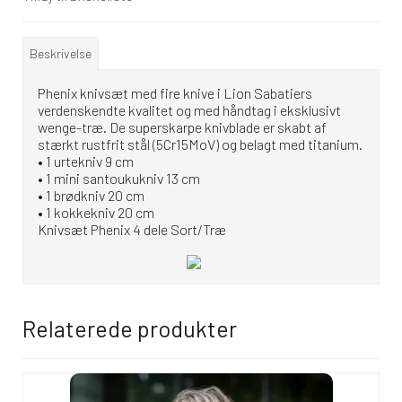
Beskrivelse
Phenix knivsæt med fire knive i Lion Sabatiers
verdenskendte kvalitet og med håndtag i eksklusivt
wenge-træ. De superskarpe knivblade er skabt af
stærkt rustfrit stål (5Cr15MoV) og belagt med titanium.
• 1 urtekniv 9 cm
• 1 mini santoukukniv 13 cm
• 1 brødkniv 20 cm
• 1 kokkekniv 20 cm
Knivsæt Phenix 4 dele Sort/Træ
Relaterede produkter