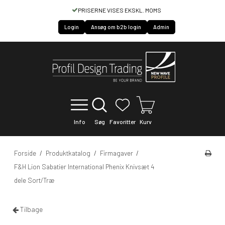
PRISERNE VISES EKSKL. MOMS
HURTIG S
Login
Ansøg om b2b login
Admin
Info
Søg
Favoritter
Kurv
Forside
/
Produktkatalog
/
Firmagaver
/
F&H Lion Sabatier International Phenix Knivsæt 4
dele Sort/Træ
Tilbage