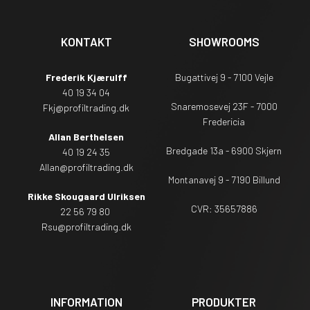
KONTAKT
SHOWROOMS
Frederik Kjærulff
Bugattivej 9 - 7100 Vejle
40 19 34 04
Snaremosevej 23F - 7000
Fkj@profiltrading.dk
Fredericia
Allan Berthelsen
Bredgade 13a - 6900 Skjern
40 19 24 35
Allan@profiltrading.dk
Montanavej 9 - 7190 Billund
Rikke Skougaard Ulriksen
CVR: 35657886
22 56 79 80
Rsu
@profiltrading.dk
INFORMATION
PRODUKTER