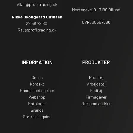
Allan@profiltrading.dk
Montanavej 9 - 7190 Billund
Rikke Skougaard Ulriksen
CVR: 35657886
22 56 79 80
Rsu
@profiltrading.dk
INFORMATION
PRODUKTER
Om os
Profiltøj
Kontakt
Arbejdstøj
Handelsbetingelser
Fodtøj
Webshop
Firmagaver
Kataloger
Reklame artikler
Brands
Størrelsesguide