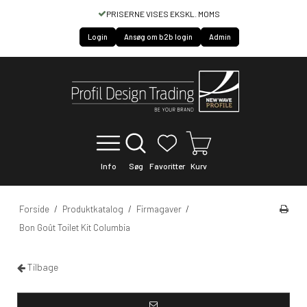
PRISERNE VISES EKSKL. MOMS
Login
Ansøg om b2b login
Admin
Info
Søg
Favoritter
Kurv
Forside
/
Produktkatalog
/
Firmagaver
/
Bon Goût Toilet Kit Columbia
Tilbage