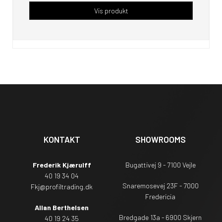
Vis produkt
KONTAKT
SHOWROOMS
Frederik Kjærulff
Bugattivej 9 - 7100 Vejle
40 19 34 04
Snaremosevej 23F - 7000
Fkj@profiltrading.dk
Fredericia
Allan Berthelsen
Bredgade 13a - 6900 Skjern
40 19 24 35