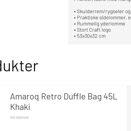
• Skulderrem/rygseler o
• Praktiske sidelommer, e
• Rummelig yderlomme
• Stort Craft logo
• 53x30x32 cm
dukter
Amaroq Retro Duffle Bag 45L
Khaki
103-BAG448