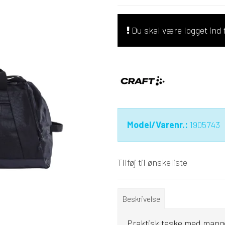
Du skal være logget ind f
Model/Varenr.:
1905743
Tilføj til ønskeliste
Beskrivelse
Praktisk taske med mange