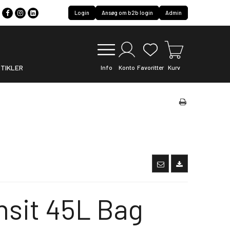
Login
Ansøg om b2b login
Admin
TIKLER
Info
Konto
Favoritter
Kurv
nsit 45L Bag