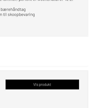
g bærehåndtag
n til skoopbevaring
Vis produkt