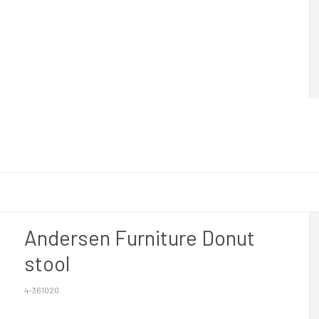
Andersen Furniture Donut
stool
4-361020