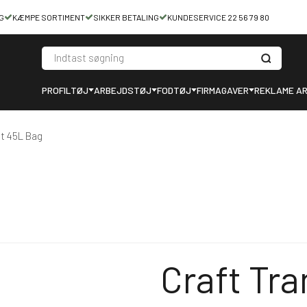
G
KÆMPE SORTIMENT
SIKKER BETALING
KUNDESERVICE 22 56 79 80
PROFILTØJ
ARBEJDSTØJ
FODTØJ
FIRMAGAVER
REKLAME AR
it 45L Bag
Craft Tra