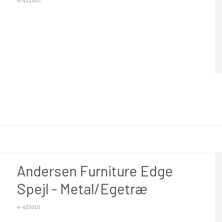
4-432001
Andersen Furniture Edge
Spejl - Metal/Egetræ
4-433001