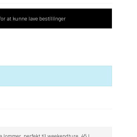
or at kunne lave bestillinger
 lommer, perfekt til weekendture. 45 L.