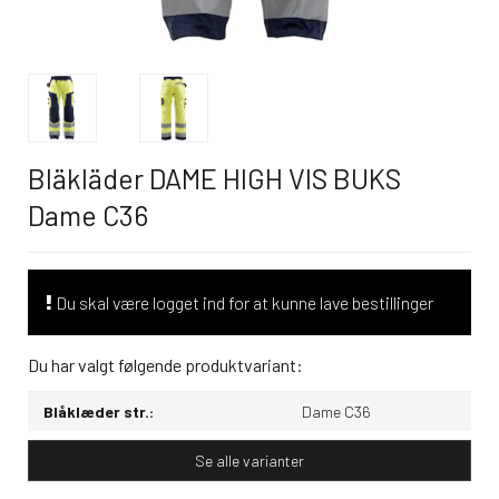
Bläkläder DAME HIGH VIS BUKS
Dame C36
Du skal være logget ind for at kunne lave bestillinger
Du har valgt følgende produktvariant:
Blåklæder str.:
Dame C36
Se alle varianter