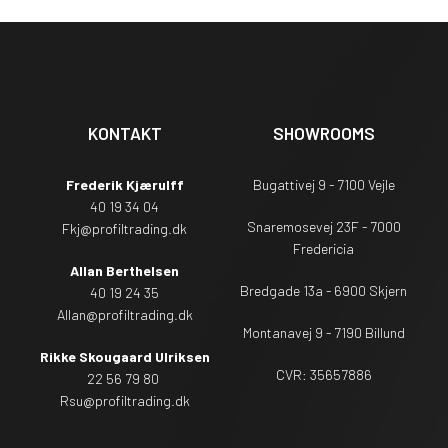
KONTAKT
SHOWROOMS
Frederik Kjærulff
Bugattivej 9 - 7100 Vejle
40 19 34 04
Snaremosevej 23F - 7000
Fkj@profiltrading.dk
Fredericia
Allan Berthelsen
Bredgade 13a - 6900 Skjern
40 19 24 35
Allan@profiltrading.dk
Montanavej 9 - 7190 Billund
Rikke Skougaard Ulriksen
CVR: 35657886
22 56 79 80
Rsu
@profiltrading.dk