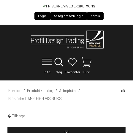
HURTIG SERVICE OF LEVERING
Login
Ansøg om b2b login
Admin
Info
Søg
Favoritter
Kurv
Forside
/
Produktkatalog
/
Arbejdstøj
/
Bläkläder DAME HIGH VIS BUKS
Tilbage