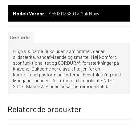
Model/Varenr.:
715518113389 fv. Gul/Navy
Beskrivelse
High Vis Dame Buks uden sømlommer, der er
slidstærke, vandafvisende og smarte. Høj komfort,
stor funktionalitet og CORDURA® forstærkninger på
knæene. Bukserne har elastik i taljen for en
komfortabel pasform og justerbar benafslutning med
løbegang i bunden. Certificeret i henhold til EN ISO
20471 Klasse 2. Findes også i herremodel 1566.
Relaterede produkter