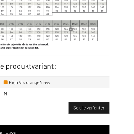
de produktvariant:
High Vis orange/navy
M
Se alle varianter
00-5389