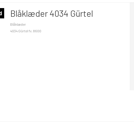
Blåklæder 4034 Gürtel
d
Blåklæder
4034 Gürtel fv. 8600