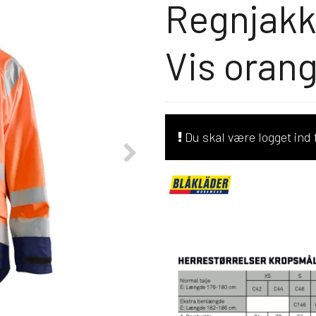
Regnjakk
Vis oran
Du skal være logget ind f