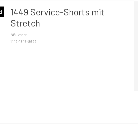
1449 Service-Shorts mit
d
Stretch
Blåklæder
1449-1845-8699