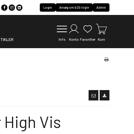
Login
Ansøg om b2b login
Admin
TIKLER
Info
Konto
Favoritter
Kurv
 High Vis