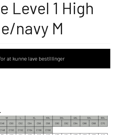
e Level 1 High
ge/navy M
or at kunne lave bestillinger