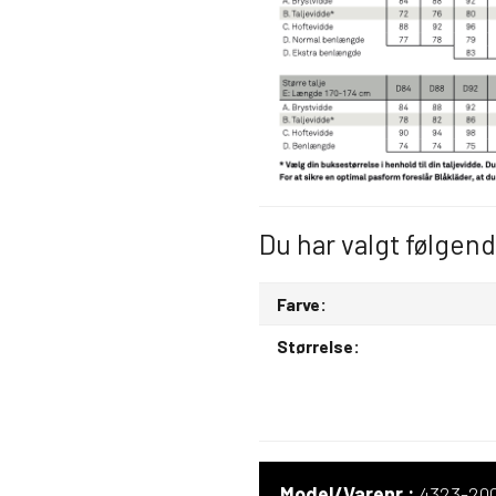
Du har valgt følgen
Farve:
Størrelse:
Model/Varenr.:
4323-20