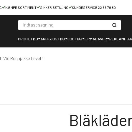
G
KÆMPE SORTIMENT
SIKKER BETALING
KUNDESERVICE 22 56 79 80
PROFILTØJ
ARBEJDSTØJ
FODTØJ
FIRMAGAVER
REKLAME AR
h Vis Regnjakke Level 1
Bläkläder