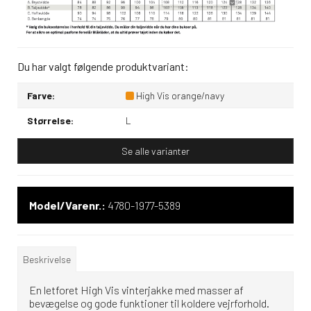
Du har valgt følgende produktvariant:
Farve:
High Vis orange/navy
Størrelse:
L
Se alle varianter
Model/Varenr.:
4780-1977-5389
Beskrivelse
En letforet High Vis vinterjakke med masser af
bevægelse og gode funktioner til koldere vejrforhold.