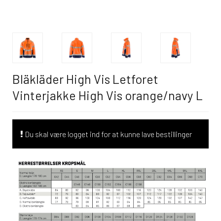
Bläkläder High Vis Letforet
Vinterjakke High Vis orange/navy L
Du skal være logget ind for at kunne lave bestillinger