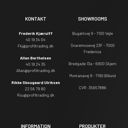
KONTAKT
SHOWROOMS
Frederik Kjærulff
Bugattivej 9 - 7100 Vejle
40 19 34 04
Snaremosevej 23F - 7000
Fkj@profiltrading.dk
Fredericia
Allan Berthelsen
Bredgade 13a - 6900 Skjern
40 19 24 35
Allan@profiltrading.dk
Montanavej 9 - 7190 Billund
Rikke Skougaard Ulriksen
CVR: 35657886
22 56 79 80
Rsu
@profiltrading.dk
INFORMATION
PRODUKTER