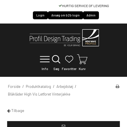
HURTIG SERVICE OF LEVERING
Login
Ansøg om b2b login
Admin
Info
Søg
Favoritter
Kurv
Forside
/
Produktkatalog
/
Arbejdstøj
/
Bläkläder High Vis Letforet Vinterjakke
Tilbage