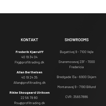
KONTAKT
SHOWROOMS
Frederik Kjærulff
Bugattivej 9 - 7100 Vejle
40 19 34 04
Snaremosevej 23F - 7000
Fkj@profiltrading.dk
Fredericia
Allan Berthelsen
Bredgade 13a - 6900 Skjern
40 19 24 35
Allan@profiltrading.dk
Montanavej 9 - 7190 Billund
Rikke Skougaard Ulriksen
CVR: 35657886
22 56 79 80
Rsu
@profiltrading.dk