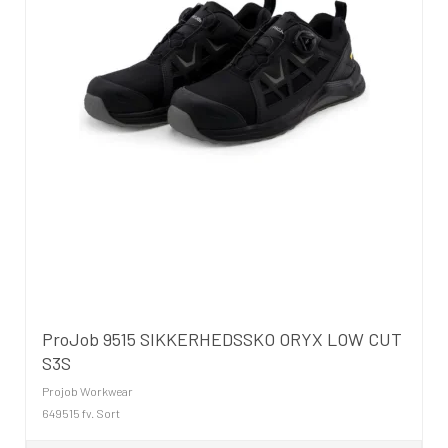
ProJob 9515 SIKKERHEDSSKO ORYX LOW CUT
S3S
Projob Workwear
649515 fv. Sort