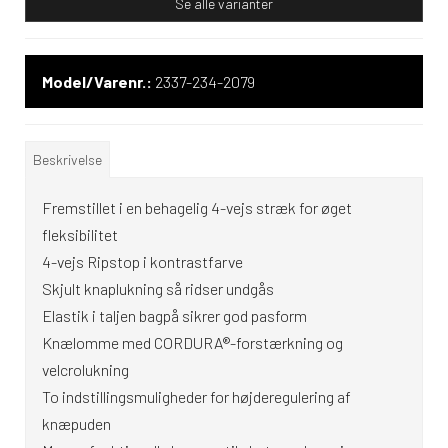
Se alle varianter
Model/Varenr.:
2337-234-2079
Beskrivelse
Fremstillet i en behagelig 4-vejs stræk for øget
fleksibilitet
4-vejs Ripstop i kontrastfarve
Skjult knaplukning så ridser undgås
Elastik i taljen bagpå sikrer god pasform
Knælomme med CORDURA®-forstærkning og
velcrolukning
To indstillingsmuligheder for højderegulering af
knæpuden