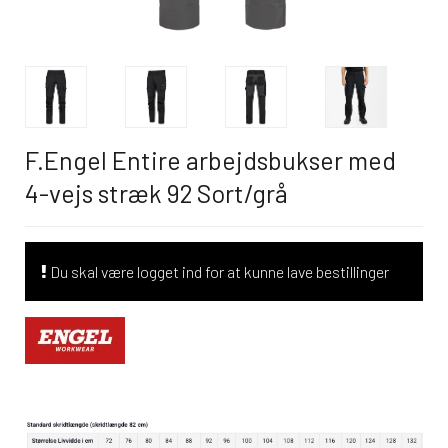
F.Engel Entire arbejdsbukser med
4-vejs stræk 92 Sort/grå
Du skal være logget ind for at kunne lave bestillinger