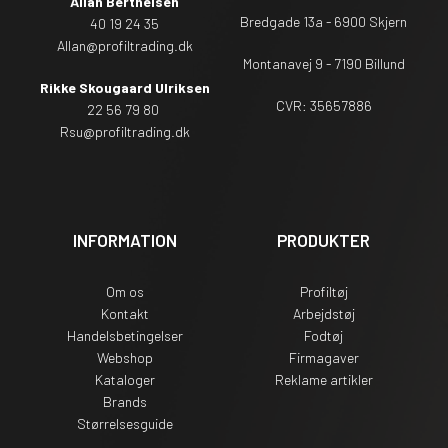
Allan Berthelsen
Bredgade 13a - 6900 Skjern
40 19 24 35
Allan@profiltrading.dk
Montanavej 9 - 7190 Billund
Rikke Skougaard Ulriksen
CVR: 35657886
22 56 79 80
Rsu
@profiltrading.dk
INFORMATION
PRODUKTER
Om os
Profiltøj
Kontakt
Arbejdstøj
Handelsbetingelser
Fodtøj
Webshop
Firmagaver
Kataloger
Reklame artikler
Brands
Størrelsesguide