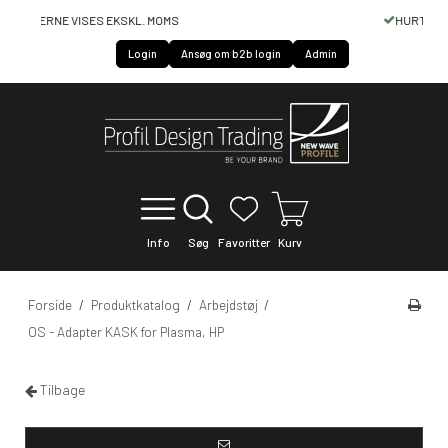
HURTIG SERVICE OF LEVERING
Login
Ansøg om b2b login
Admin
Info
Søg
Favoritter
Kurv
Forside
/
Produktkatalog
/
Arbejdstøj
/
OS - Adapter KASK for Plasma, HP
Tilbage