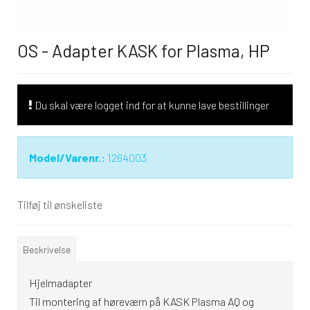
OS - Adapter KASK for Plasma, HP
Du skal være logget ind for at kunne lave bestillinger
Model/Varenr.:
1264003
Tilføj til ønskeliste
Beskrivelse
Hjelmadapter
Til montering af høreværn på KASK Plasma AQ og