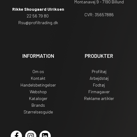
Montanavej 9 - 7190 Billund
Rikke Skougaard Ulriksen
CVR: 35657886
22 56 79 80
Rsu
@profiltrading.dk
INFORMATION
PRODUKTER
Om os
Profiltøj
Kontakt
Arbejdstøj
Handelsbetingelser
Fodtøj
Webshop
Firmagaver
Kataloger
Reklame artikler
Brands
Størrelsesguide