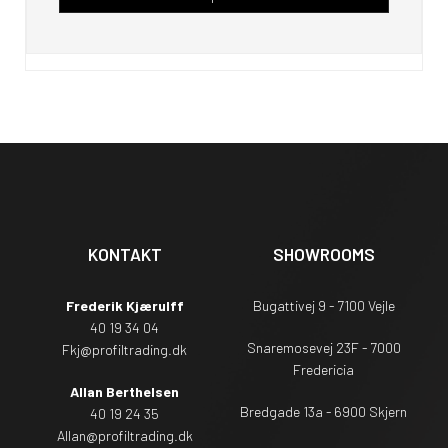
KONTAKT
SHOWROOMS
Frederik Kjærulff
Bugattivej 9 - 7100 Vejle
40 19 34 04
Snaremosevej 23F - 7000
Fkj@profiltrading.dk
Fredericia
Allan Berthelsen
Bredgade 13a - 6900 Skjern
40 19 24 35
Allan@profiltrading.dk