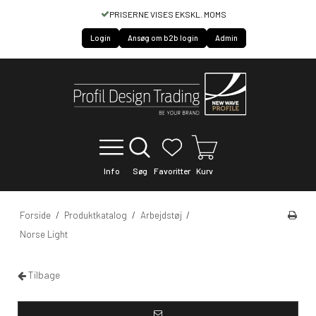
S EKSKL. MOMS
HURTIG SERVICE OF LEVER
Login
Ansøg om b2b login
Admin
Info
Søg
Favoritter
Kurv
Forside
/
Produktkatalog
/
Arbejdstøj
/
Norse Light
Tilbage