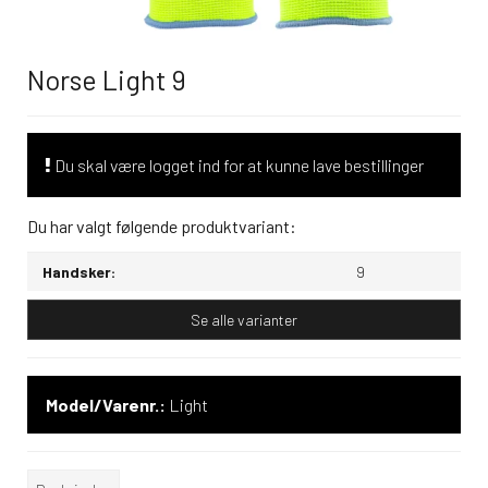
Norse Light 9
Du skal være logget ind for at kunne lave bestillinger
Du har valgt følgende produktvariant:
Handsker:
9
Se alle varianter
Model/Varenr.:
Light