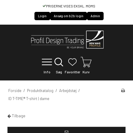
 MOMS
HURTIG SERVICE OF LEVERING
Login
Ansøg om b2b login
Admin
Info
Søg
Favoritter
Kurv
Forside
/
Produktkatalog
/
Arbejdstøj
/
ID T-TIME® T-shirt | dame
Tilbage