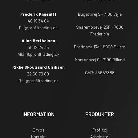
Frederik Kjærulff
Bugattivej 9 - 7100 Vejle
40 19 34 04
Snaremosevej 23F - 7000
Fkj@profiltrading.dk
Fredericia
Allan Berthelsen
Bredgade 13a - 6900 Skjern
40 19 24 35
Allan@profiltrading.dk
Montanavej 9 - 7190 Billund
Rikke Skougaard Ulriksen
CVR: 35657886
22 56 79 80
Rsu
@profiltrading.dk
INFORMATION
PRODUKTER
Om os
Profiltøj
Kontakt
Arbejdstøj