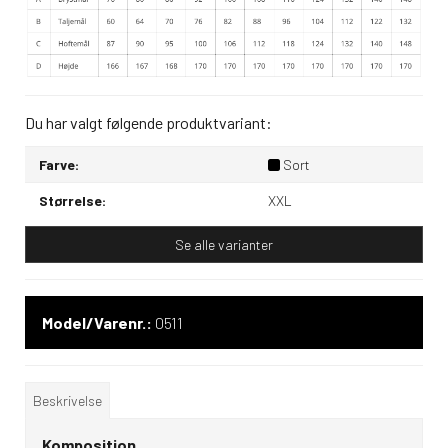
Du har valgt følgende produktvariant:
Farve:
Sort
Størrelse:
XXL
Se alle varianter
Model/Varenr.:
0511
Beskrivelse
Komposition