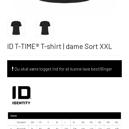
ID T-TIME® T-shirt | dame Sort XXL
Du skal være logget ind for at kunne lave bestillinger