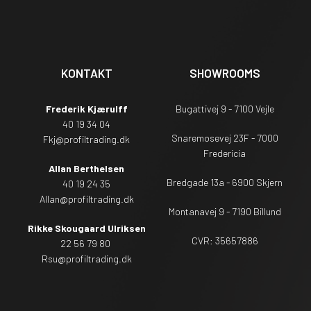
KONTAKT
SHOWROOMS
Frederik Kjærulff
Bugattivej 9 - 7100 Vejle
40 19 34 04
Snaremosevej 23F - 7000
Fkj@profiltrading.dk
Fredericia
Allan Berthelsen
Bredgade 13a - 6900 Skjern
40 19 24 35
Allan@profiltrading.dk
Montanavej 9 - 7190 Billund
Rikke Skougaard Ulriksen
CVR: 35657886
22 56 79 80
Rsu
@profiltrading.dk