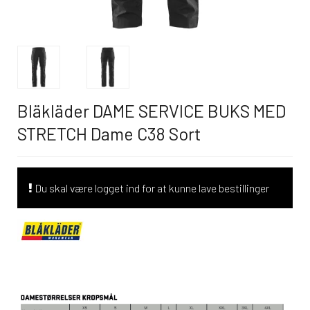
Bläkläder DAME SERVICE BUKS MED
STRETCH Dame C38 Sort
Du skal være logget ind for at kunne lave bestillinger