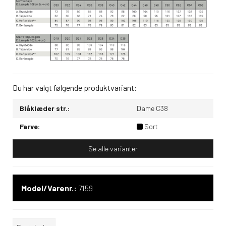
Du har valgt følgende produktvariant:
Blåklæder str.:
Dame C38
Farve:
Sort
Se alle varianter
Model/Varenr.:
7159