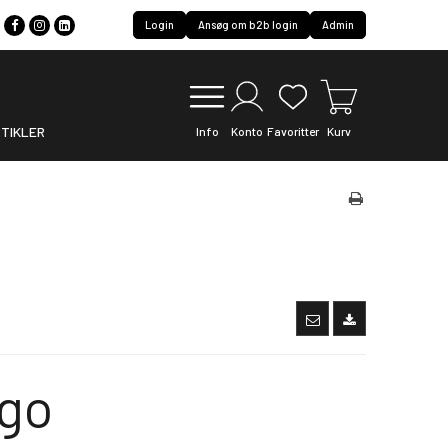
Login
Ansøg om b2b login
Admin
TIKLER
Info
Konto
Favoritter
Kurv
go