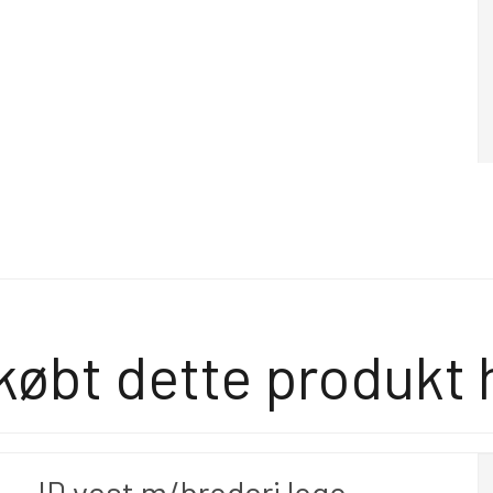
købt dette produkt 
ID vest m/broderi logo