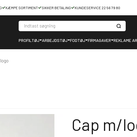
G
KÆMPE SORTIMENT
SIKKER BETALING
KUNDESERVICE 22 56 79 80
PROFILTØJ
ARBEJDSTØJ
FODTØJ
FIRMAGAVER
REKLAME AR
logo
Cap m/lo