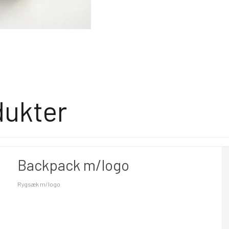
dukter
Backpack m/logo
Rygsæk m/logo