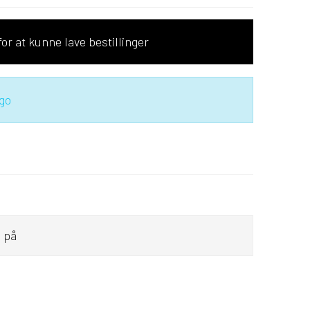
or at kunne lave bestillinger
go
 på