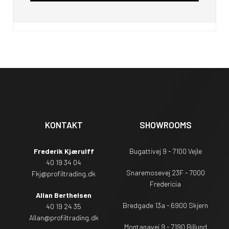
KONTAKT
SHOWROOMS
Frederik Kjærulff
Bugattivej 9 - 7100 Vejle
40 19 34 04
Snaremosevej 23F - 7000
Fkj@profiltrading.dk
Fredericia
Allan Berthelsen
Bredgade 13a - 6900 Skjern
40 19 24 35
Allan@profiltrading.dk
Montanavej 9 - 7190 Billund