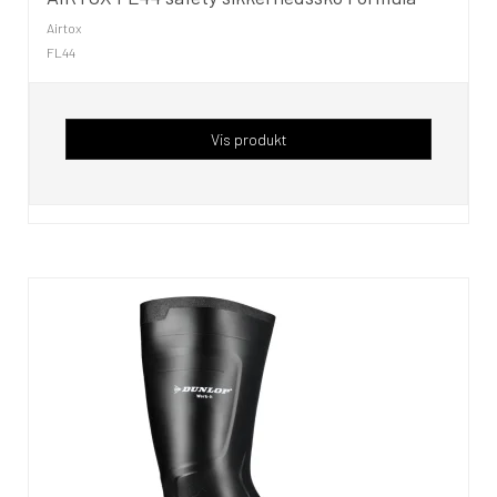
Airtox
FL44
Vis produkt