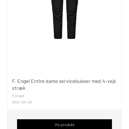
F. Engel Entire dame servicebukser med 4-vejs
stræk
F. Engel
2342-234-20
Vis produkt