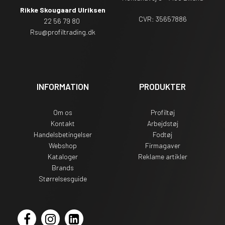
Rikke Skougaard Ulriksen
CVR: 35657886
22 56 79 80
Rsu
@profiltrading.dk
INFORMATION
PRODUKTER
Om os
Profiltøj
Kontakt
Arbejdstøj
Handelsbetingelser
Fodtøj
Webshop
Firmagaver
Kataloger
Reklame artikler
Brands
Størrelsesguide