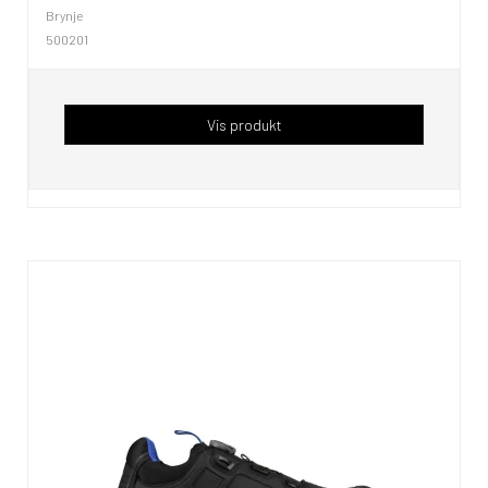
Brynje
500201
Vis produkt