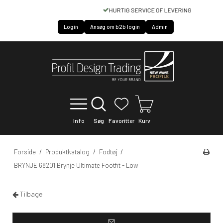
HURTIG SERVICE OF LEVERING
Login
Ansøg om b2b login
Admin
Info
Søg
Favoritter
Kurv
Forside
/
Produktkatalog
/
Fodtøj
/
BRYNJE 68201 Brynje Ultimate Footfit - Low
Tilbage