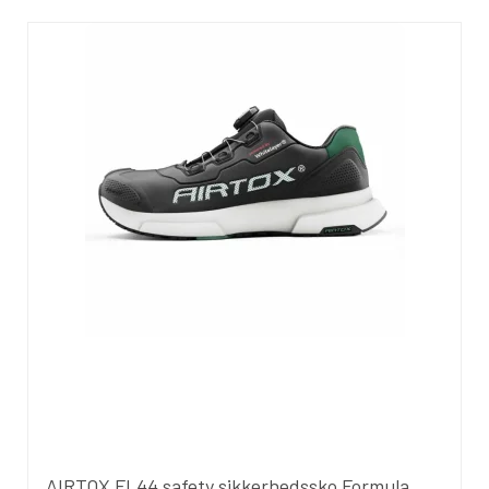
AIRTOX FL44 safety sikkerhedssko Formula