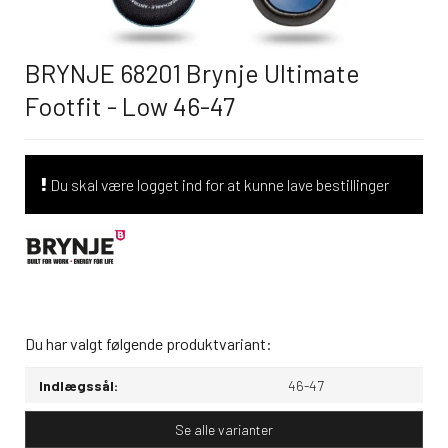
BRYNJE 68201 Brynje Ultimate
Footfit - Low 46-47
Du skal være logget ind for at kunne lave bestillinger
Du har valgt følgende produktvariant:
Indlægssål:
46-47
Se alle varianter