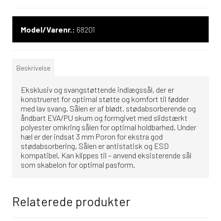
Model/Varenr.:
68201
Beskrivelse
Eksklusiv og svangstøttende indlægssål, der er
konstrueret for optimal støtte og komfort til fødder
med lav svang. Sålen er af blødt, stødabsorberende og
åndbart EVA/PU skum og formgivet med slidstærkt
polyester omkring sålen for optimal holdbarhed. Under
hæl er der indsat 3 mm Poron for ekstra god
stødabsorbering. Sålen er antistatisk og ESD
kompatibel. Kan klippes til – anvend eksisterende sål
som skabelon for optimal pasform.
Relaterede produkter