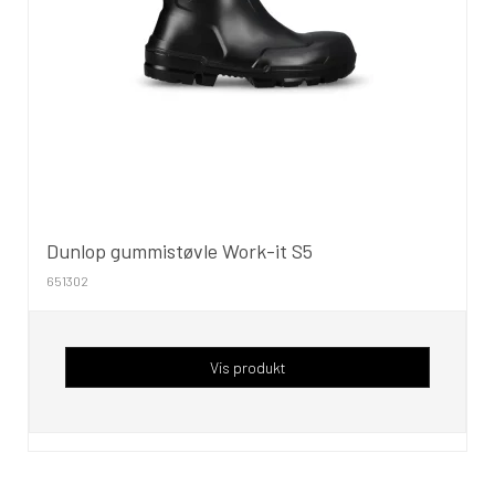
Dunlop gummistøvle Work-it S5
651302
Vis produkt