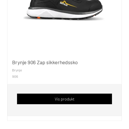
Brynje 906 Zap sikkerhedssko
Brynje
906
Vis produkt