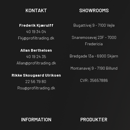
KONTAKT
SHOWROOMS
Frederik Kjærulff
Bugattivej 9 - 7100 Vejle
40 19 34 04
Snaremosevej 23F - 7000
Fkj@profiltrading.dk
Fredericia
Allan Berthelsen
Bredgade 13a - 6900 Skjern
40 19 24 35
Allan@profiltrading.dk
Montanavej 9 - 7190 Billund
Rikke Skougaard Ulriksen
CVR: 35657886
22 56 79 80
Rsu
@profiltrading.dk
INFORMATION
PRODUKTER