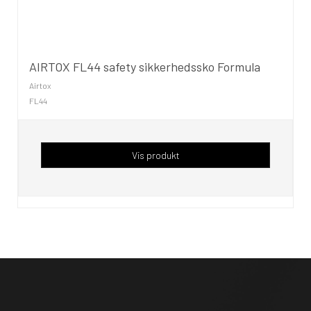
AIRTOX FL44 safety sikkerhedssko Formula
Airtox
FL44
Vis produkt