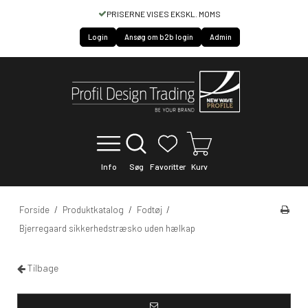
HURTIG SERVICE OF LEVERING
Login
Ansøg om b2b login
Admin
Info
Søg
Favoritter
Kurv
Forside
/
Produktkatalog
/
Fodtøj
/
Bjerregaard sikkerhedstræsko uden hælkap
Tilbage