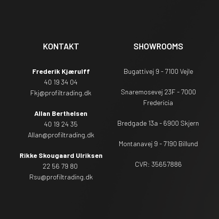
KONTAKT
SHOWROOMS
Frederik Kjærulff
Bugattivej 9 - 7100 Vejle
40 19 34 04
Snaremosevej 23F - 7000
Fkj@profiltrading.dk
Fredericia
Allan Berthelsen
Bredgade 13a - 6900 Skjern
40 19 24 35
Allan@profiltrading.dk
Montanavej 9 - 7190 Billund
Rikke Skougaard Ulriksen
CVR: 35657886
22 56 79 80
Rsu
@profiltrading.dk