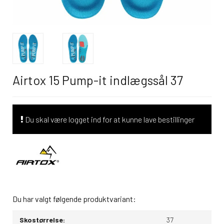
Airtox 15 Pump-it indlægssål 37
Du skal være logget ind for at kunne lave bestillinger
Du har valgt følgende produktvariant:
Skostørrelse:
37