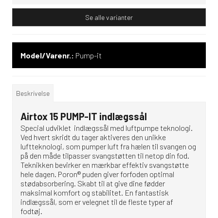
Se alle varianter
Model/Varenr.:
Pump-it
Beskrivelse
Airtox 15 PUMP-IT indlægssål
Special udviklet indlægssål med luftpumpe teknologi.
Ved hvert skridt du tager aktiveres den unikke
luftteknologi, som pumper luft fra hælen til svangen og
på den måde tilpasser svangstøtten til netop din fod.
Teknikken bevirker en mærkbar effektiv svangstøtte
hele dagen. Poron® puden giver forfoden optimal
stødabsorbering. Skabt til at give dine fødder
maksimal komfort og stabilitet. En fantastisk
indlægssål, som er velegnet til de fleste typer af
fodtøj.