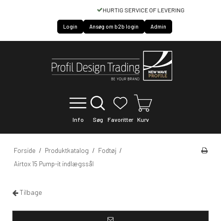
HURTIG SERVICE OF LEVERING
Login
Ansøg om b2b login
Admin
Info
Søg
Favoritter
Kurv
Forside
/
Produktkatalog
/
Fodtøj
/
Airtox 15 Pump-it indlægssål
Tilbage