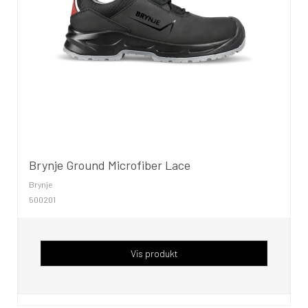
Brynje Ground Microfiber Lace
Brynje
500201
Vis produkt