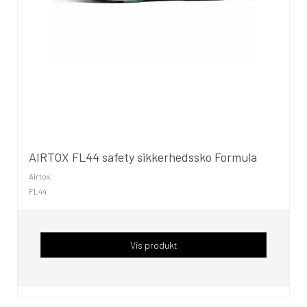
AIRTOX FL44 safety sikkerhedssko Formula
Airtox
FL44
Vis produkt