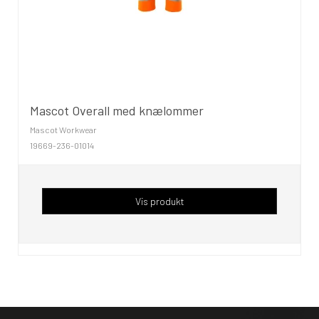
Mascot Overall med knælommer
Mascot Workwear
19669-236-01014
Vis produkt