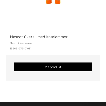
Mascot Overall med knælommer
Mascot Workwear
19669-236-01014
Vis produkt