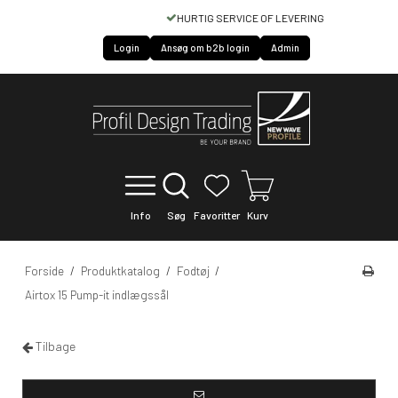
HURTIG SERVICE OF LEVERING
Login
Ansøg om b2b login
Admin
Info
Søg
Favoritter
Kurv
Forside
/
Produktkatalog
/
Fodtøj
/
Airtox 15 Pump-it indlægssål
Tilbage