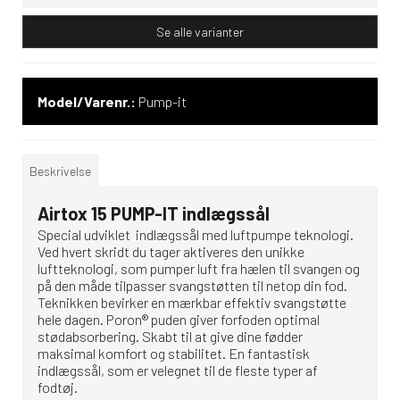
Se alle varianter
Model/Varenr.:
Pump-it
Beskrivelse
Airtox 15 PUMP-IT indlægssål
Special udviklet indlægssål med luftpumpe teknologi.
Ved hvert skridt du tager aktiveres den unikke
luftteknologi, som pumper luft fra hælen til svangen og
på den måde tilpasser svangstøtten til netop din fod.
Teknikken bevirker en mærkbar effektiv svangstøtte
hele dagen. Poron® puden giver forfoden optimal
stødabsorbering. Skabt til at give dine fødder
maksimal komfort og stabilitet. En fantastisk
indlægssål, som er velegnet til de fleste typer af
fodtøj.