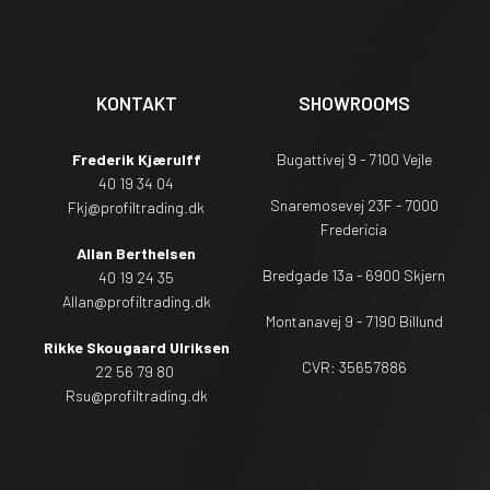
KONTAKT
SHOWROOMS
Frederik Kjærulff
Bugattivej 9 - 7100 Vejle
40 19 34 04
Snaremosevej 23F - 7000
Fkj@profiltrading.dk
Fredericia
Allan Berthelsen
Bredgade 13a - 6900 Skjern
40 19 24 35
Allan@profiltrading.dk
Montanavej 9 - 7190 Billund
Rikke Skougaard Ulriksen
CVR: 35657886
22 56 79 80
Rsu
@profiltrading.dk