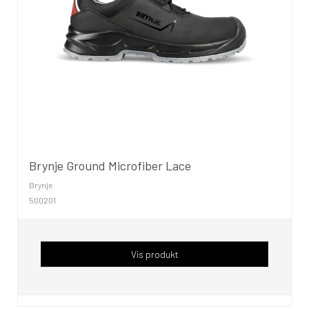
Brynje Ground Microfiber Lace
Brynje
500201
Vis produkt