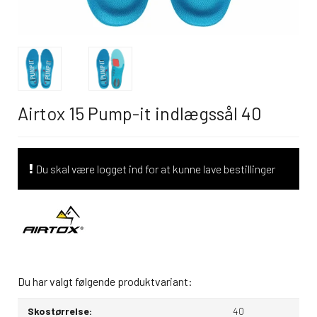
Airtox 15 Pump-it indlægssål 40
Du skal være logget ind for at kunne lave bestillinger
Du har valgt følgende produktvariant:
Skostørrelse:
40