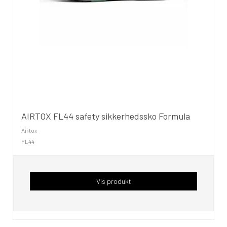
AIRTOX FL44 safety sikkerhedssko Formula
Airtox
FL44
Vis produkt