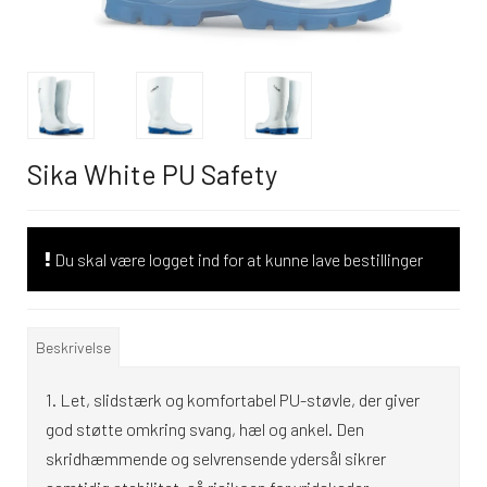
Sika White PU Safety
Du skal være logget ind for at kunne lave bestillinger
Beskrivelse
Let, slidstærk og komfortabel PU-støvle, der giver
god støtte omkring svang, hæl og ankel. Den
skridhæmmende og selvrensende ydersål sikrer