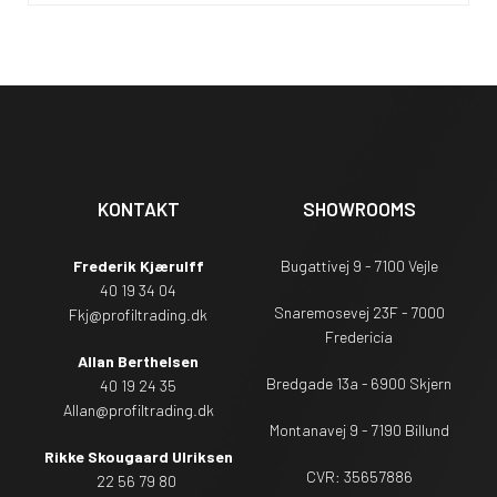
KONTAKT
SHOWROOMS
Frederik Kjærulff
Bugattivej 9 - 7100 Vejle
40 19 34 04
Snaremosevej 23F - 7000
Fkj@profiltrading.dk
Fredericia
Allan Berthelsen
Bredgade 13a - 6900 Skjern
40 19 24 35
Allan@profiltrading.dk
Montanavej 9 - 7190 Billund
Rikke Skougaard Ulriksen
CVR: 35657886
22 56 79 80