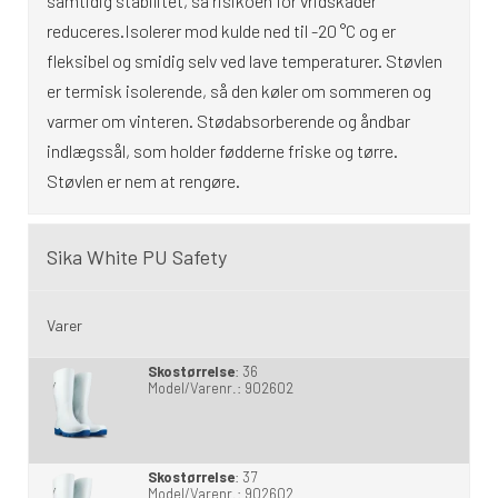
samtidig stabilitet, så risikoen for vridskader
reduceres.Isolerer mod kulde ned til -20 °C og er
fleksibel og smidig selv ved lave temperaturer. Støvlen
er termisk isolerende, så den køler om sommeren og
varmer om vinteren. Stødabsorberende og åndbar
indlægssål, som holder fødderne friske og tørre.
Støvlen er nem at rengøre.
Sika White PU Safety
Varer
Skostørrelse
:
36
Model/Varenr.:
902602
Skostørrelse
:
37
Model/Varenr.:
902602