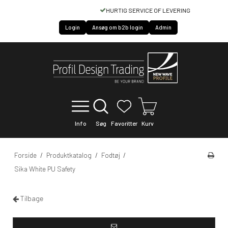
HURTIG SERVICE OF LEVERING
Login
Ansøg om b2b login
Admin
Info
Søg
Favoritter
Kurv
Forside
/
Produktkatalog
/
Fodtøj
/
Sika White PU Safety
Tilbage