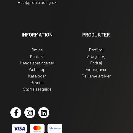
Rsu
@profiltrading.dk
INFORMATION
PRODUKTER
Om os
Profiltøj
Kontakt
Arbejdstøj
Handelsbetingelser
Fodtøj
Webshop
Firmagaver
Kataloger
Reklame artikler
Brands
Størrelsesguide