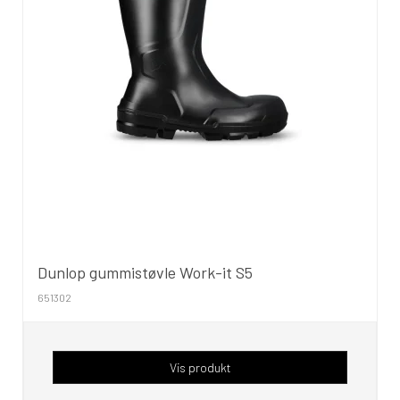
Dunlop gummistøvle Work-it S5
651302
Vis produkt