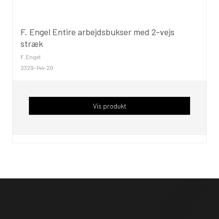
F. Engel Entire arbejdsbukser med 2-vejs
stræk
F. Engel
2329-144-20
Vis produkt