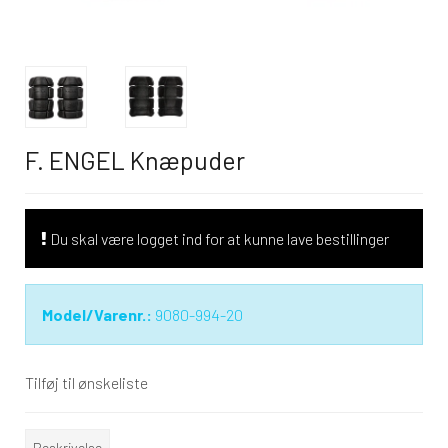
F. ENGEL Knæpuder
Du skal være logget ind for at kunne lave bestillinger
Model/Varenr.:
9080-994-20
Tilføj til ønskeliste
Beskrivelse