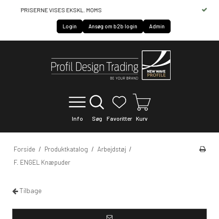
HURTIG SERVICE OF LEVERING
Login
Ansøg om b2b login
Admin
Info
Søg
Favoritter
Kurv
Forside
/
Produktkatalog
/
Arbejdstøj
/
F. ENGEL Knæpuder
Tilbage