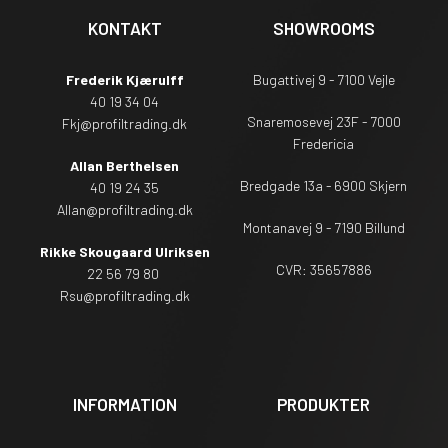
KONTAKT
SHOWROOMS
Frederik Kjærulff
Bugattivej 9 - 7100 Vejle
40 19 34 04
Snaremosevej 23F - 7000
Fkj@profiltrading.dk
Fredericia
Allan Berthelsen
Bredgade 13a - 6900 Skjern
40 19 24 35
Allan@profiltrading.dk
Montanavej 9 - 7190 Billund
Rikke Skougaard Ulriksen
CVR: 35657886
22 56 79 80
Rsu
@profiltrading.dk
INFORMATION
PRODUKTER