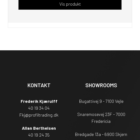
Vis produkt
KONTAKT
SHOWROOMS
Frederik Kjærulff
Bugattivej 9 - 7100 Vejle
40 19 34 04
Snaremosevej 23F - 7000
Fkj@profiltrading.dk
Fredericia
Allan Berthelsen
Bredgade 13a - 6900 Skjern
40 19 24 35