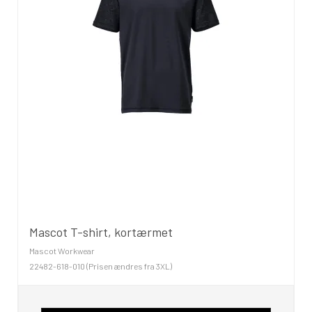
Mascot T-shirt, kortærmet
Mascot Workwear
22482-618-010 (Prisen ændres fra 3XL)