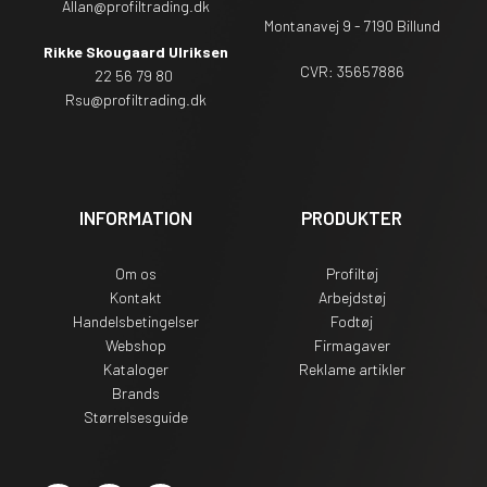
Allan@profiltrading.dk
Montanavej 9 - 7190 Billund
Rikke Skougaard Ulriksen
CVR: 35657886
22 56 79 80
Rsu
@profiltrading.dk
INFORMATION
PRODUKTER
Om os
Profiltøj
Kontakt
Arbejdstøj
Handelsbetingelser
Fodtøj
Webshop
Firmagaver
Kataloger
Reklame artikler
Brands
Størrelsesguide