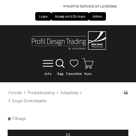
HURTIG SERVICE OF LEVERING
Login
Ansøg om b2b login
Admin
Info
Søg
Favoritter
Kurv
Forside
/
Produktkatalog
/
Arbejdstøj
/
F. Engel Stretchbælte
Tilbage