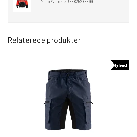
Model/Varenr.:
355825285599
Relaterede produkter
Nyhed