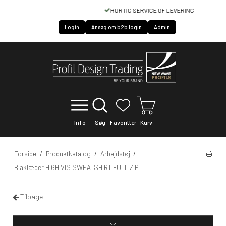
HURTIG SERVICE OF LEVERING
Login
Ansøg om b2b login
Admin
Info
Søg
Favoritter
Kurv
Forside
/
Produktkatalog
/
Arbejdstøj
/
Bläklæder HIGH VIS SWEATSHIRT FULL ZIP
Tilbage