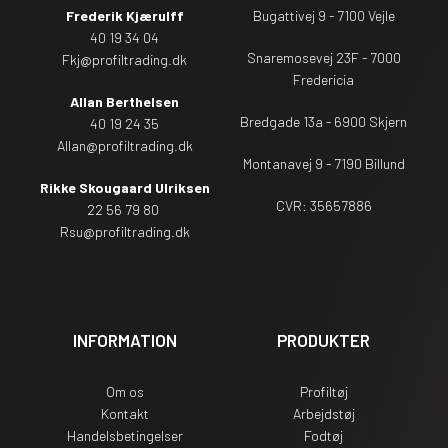
Frederik Kjærulff
Bugattivej 9 - 7100 Vejle
40 19 34 04
Snaremosevej 23F - 7000
Fkj@profiltrading.dk
Fredericia
Allan Berthelsen
Bredgade 13a - 6900 Skjern
40 19 24 35
Allan@profiltrading.dk
Montanavej 9 - 7190 Billund
Rikke Skougaard Ulriksen
CVR: 35657886
22 56 79 80
Rsu
@profiltrading.dk
INFORMATION
PRODUKTER
Om os
Profiltøj
Kontakt
Arbejdstøj
Handelsbetingelser
Fodtøj