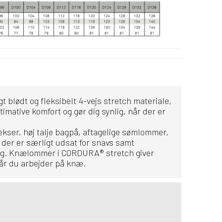
gt blødt og fleksibelt 4-vejs stretch materiale,
ltimative komfort og gør dig synlig, når der er
kser, høj talje bagpå, aftagelige sømlommer,
der er særligt udsat for snavs samt
ning. Knælommer i CORDURA® stretch giver
når du arbejder på knæ.