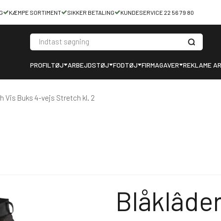
G
KÆMPE SORTIMENT
SIKKER BETALING
KUNDESERVICE 22 56 79 80
PROFILTØJ
ARBEJDSTØJ
FODTØJ
FIRMAGAVER
REKLAME AR
h Vis Buks 4-vejs Stretch kl. 2
Blåklâder