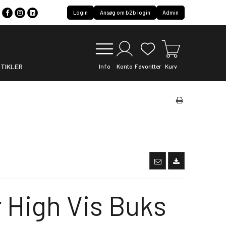
Login
Ansøg om b2b login
Admin
TIKLER
Info
Konto
Favoritter
Kurv
 High Vis Buks