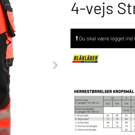
4-vejs St
Du skal være logget ind f