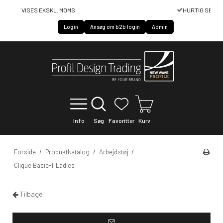
HURTIG SERVICE OF LEVERING
Login
Ansøg om b2b login
Admin
Info
Søg
Favoritter
Kurv
Forside
/
Produktkatalog
/
Arbejdstøj
/
Clique Basic-T Ladies
Tilbage