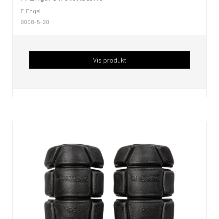
F. Engel
9008-5-20
Vis produkt