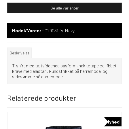
Se alle varianter
Model/Varenr.:
029031 fv. Navy
Beskrivelse
T-shirt med tætsiddende pasform, nakketape og ribbet
krave med elastan. Rundstrikket på herremodel og
sidesømme på damemodel.
Relaterede produkter
Nyhed