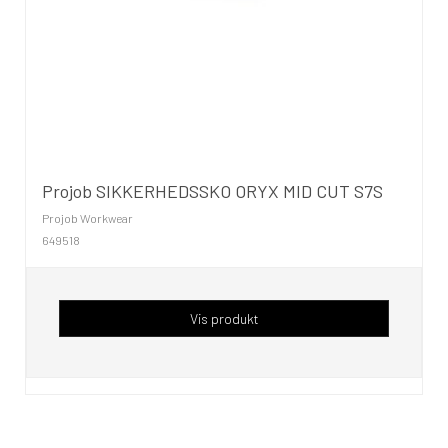
Projob SIKKERHEDSSKO ORYX MID CUT S7S
Projob Workwear
649518
Vis produkt