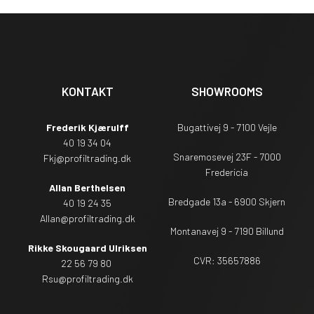
KONTAKT
SHOWROOMS
Frederik Kjærulff
Bugattivej 9 - 7100 Vejle
40 19 34 04
Snaremosevej 23F - 7000
Fkj@profiltrading.dk
Fredericia
Allan Berthelsen
Bredgade 13a - 6900 Skjern
40 19 24 35
Allan@profiltrading.dk
Montanavej 9 - 7190 Billund
Rikke Skougaard Ulriksen
CVR: 35657886
22 56 79 80
Rsu
@profiltrading.dk